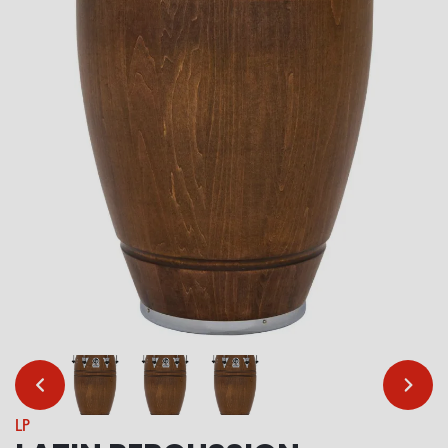
…
…
LP