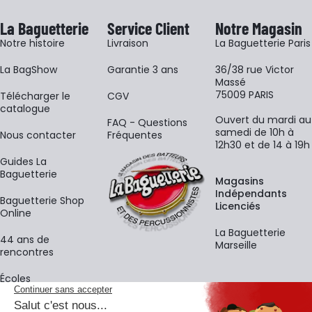
La Baguetterie
Service Client
Notre Magasin
Notre histoire
Livraison
La Baguetterie Paris
La BagShow
Garantie 3 ans
36/38 rue Victor
Massé
75009 PARIS
​Télécharger le
CGV
catalogue
Ouvert du mardi au
FAQ - Questions
samedi de 10h à
Nous contacter
Fréquentes
12h30 et de 14 à 19h
Guides La
Baguetterie
Magasins
Indépendants
Baguetterie Shop
Licenciés
Online
La Baguetterie
44 ans de
Marseille
rencontres
Écoles
La newsletter