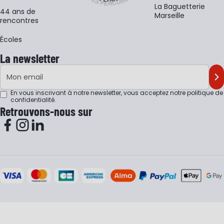
La Baguetterie
44 ans de
Marseille
rencontres
Écoles
La newsletter
Adresse e-mail
M'
En vous inscrivant à notre newsletter, vous acceptez notre
politique de
confidentialité
.
Retrouvons-nous sur