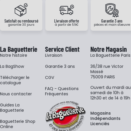
Satisfait ou remboursé
Livraison offerte
Garantie 3 ans
garantie 30 jours
à partir de 59€
pièces et main d'oeuvre
La Baguetterie
Service Client
Notre Magasin
Notre histoire
Livraison
La Baguetterie Paris
La BagShow
Garantie 3 ans
36/38 rue Victor
Massé
75009 PARIS
​Télécharger le
CGV
catalogue
Ouvert du mardi au
FAQ - Questions
samedi de 10h à
Nous contacter
Fréquentes
12h30 et de 14 à 19h
Guides La
Baguetterie
Magasins
Indépendants
Baguetterie Shop
Licenciés
Online