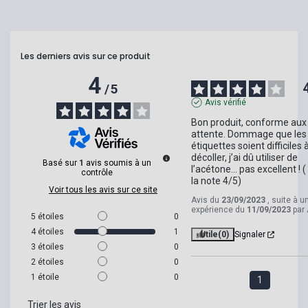
Les derniers avis sur ce produit
4
/
5
Avis vérifié
Bon produit, conforme aux 
attente. Dommage que les 
étiquettes soient difficiles à
décoller, j’ai dû utiliser de 
Basé sur
1
avis soumis à un
l’acétone… pas excellent ! ( 
contrôle
la note 4/5)
Voir tous les avis sur ce site
Avis du
23/09/2023
, suite à u
expérience du
11/09/2023
par
5
étoiles
0
4
étoiles
1
Utile
(0)
Signaler
3
étoiles
0
2
étoiles
0
1
étoile
0
1
Trier les avis