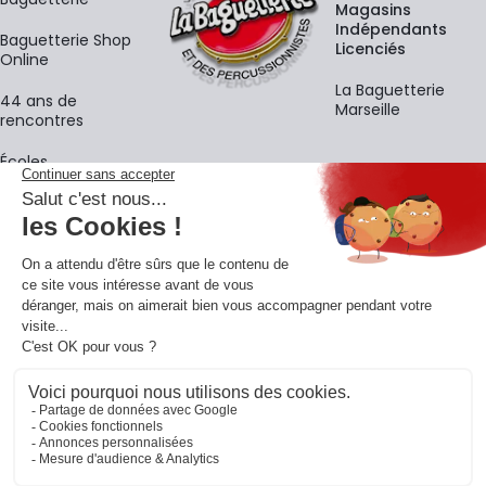
Magasins
Indépendants
Baguetterie Shop
Licenciés
Online
La Baguetterie
44 ans de
Marseille
rencontres
Écoles
La newsletter
Adresse e-mail
M'
En vous inscrivant à notre newsletter, vous acceptez notre
politique de
confidentialité
.
Retrouvons-nous sur