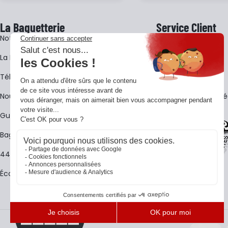
La Baguetterie
Service Client
Notre histoire
Livraison
La BagShow
Garantie 3 ans
​Télécharger le catalogue
CGV
Nous contacter
FAQ - Questions Fr
Guides La Baguetterie
Baguetterie Shop Online
44 ans de rencontres
Écoles