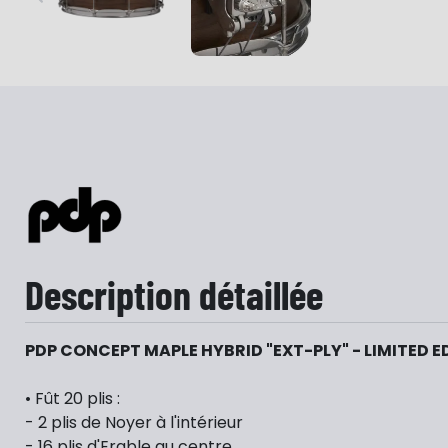
…
Description détaillée
PDP CONCEPT MAPLE HYBRID "EXT-PLY" - LIMITED E
• Fût 20 plis :
- 2 plis de Noyer à l'intérieur
- 16 plis d'Erable au centre