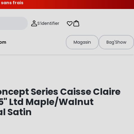
 sans frais
S’identifier
Mes listes d'envies
Panier
tom
Magasin
Bag'Show
ncept Series Caisse Claire
.5" Ltd Maple/Walnut
l Satin
S