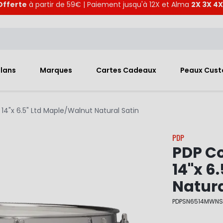
Offerte
à partir de 59€ | Paiement jusqu'à 12X et Alma
2X 3X 4X
Plans
Marques
Cartes Cadeaux
Peaux Cus
14"x 6.5" Ltd Maple/Walnut Natural Satin
PDP
PDP Co
14"x 6
Natura
PDPSN6514MWN