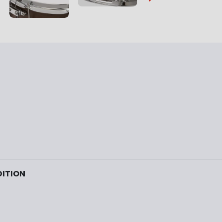
…
DITION