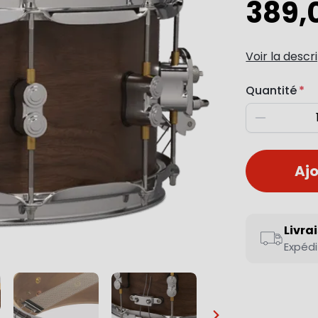
389,
Voir la descr
Quantité
Diminuer
Ajo
Livra
Expédi