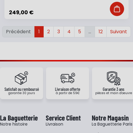
Ajouter
249,00 €
Précédent
1
2
3
4
5
…
12
Suivant
Satisfait ou remboursé
Livraison offerte
Garantie 3 ans
garantie 30 jours
à partir de 59€
pièces et main d'oeuvre
La Baguetterie
Service Client
Notre Magasin
Notre histoire
Livraison
La Baguetterie Paris