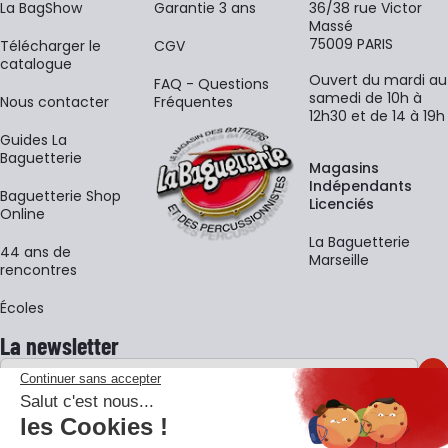
La BagShow
Garantie 3 ans
36/38 rue Victor
Massé
75009 PARIS
​Télécharger le
CGV
catalogue
Ouvert du mardi au
FAQ - Questions
samedi de 10h à
Nous contacter
Fréquentes
12h30 et de 14 à 19h
Guides La
Baguetterie
Magasins
Indépendants
Baguetterie Shop
Licenciés
Online
La Baguetterie
44 ans de
Marseille
rencontres
Écoles
La newsletter
Adresse e-mail
M'
En vous inscrivant à notre newsletter, vous acceptez notre
politique de
confidentialité
.