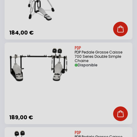
Ajouter
184,00 €
PDP
PDP Pedale Grosse Caisse
700 Series Double Simple
Chaine
Disponible
Ajouter
189,00 €
PDP
PDP Pedale Grosse Caisse