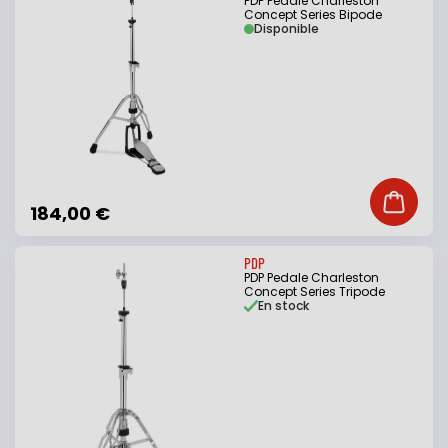
PDP Pedale Charleston
Concept Series Bipode
Disponible
Ajouter
184,00 €
PDP
PDP Pedale Charleston
Concept Series Tripode
En stock