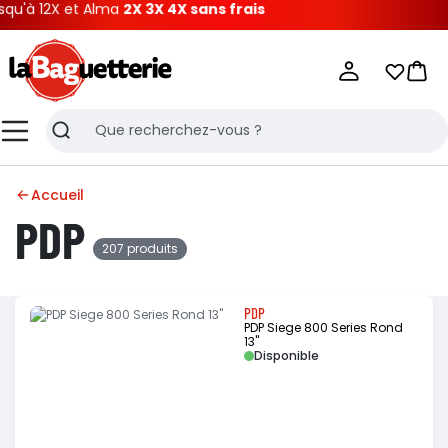
12X et Alma
2X 3X 4X sans frais
La Baguetterie
Mes list
Pani
Menu
Recherche
Accueil
PDP
207 produits
PDP
PDP Siege 800 Series Rond
13"
Disponible