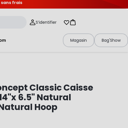
 sans frais
S’identifier
Mes listes d'envies
Panier
tom
Magasin
Bag'Show
ncept Classic Caisse
 14"x 6.5" Natural
Natural Hoop