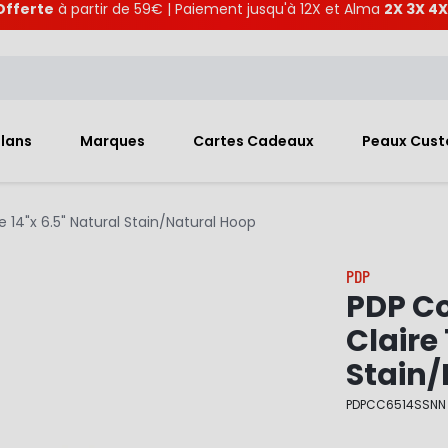
Offerte
à partir de 59€ | Paiement jusqu'à 12X et Alma
2X 3X 4X
Plans
Marques
Cartes Cadeaux
Peaux Cus
 14"x 6.5" Natural Stain/Natural Hoop
PDP
PDP Co
Claire
Stain/
PDPCC6514SSNN