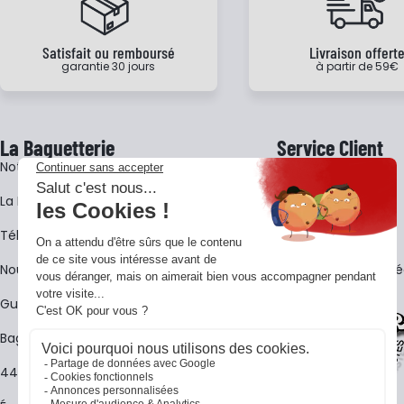
Satisfait ou remboursé
Livraison offert
garantie 30 jours
à partir de 59€
La Baguetterie
Service Client
Notre histoire
Livraison
La BagShow
Garantie 3 ans
​Télécharger le catalogue
CGV
Nous contacter
FAQ - Questions Fr
Guides La Baguetterie
Baguetterie Shop Online
44 ans de rencontres