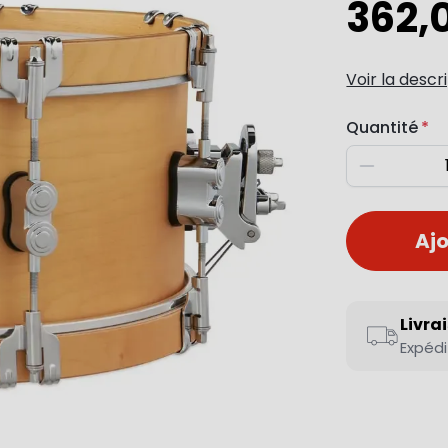
362,
Voir la descr
Quantité
Diminuer
Ajo
Livra
Expédi