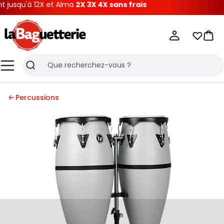
usqu'à 12X et Alma
2X 3X 4X sans frais
La Baguetterie
Mes list
Pani
Menu
Recherche
Percussions