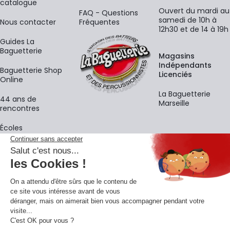
catalogue
Ouvert du mardi au
FAQ - Questions
samedi de 10h à
Nous contacter
Fréquentes
12h30 et de 14 à 19h
Guides La
Baguetterie
Magasins
Indépendants
Baguetterie Shop
Licenciés
Online
La Baguetterie
44 ans de
Marseille
rencontres
Écoles
La newsletter
Adresse e-mail
M'
En vous inscrivant à notre newsletter, vous acceptez notre
politique de
confidentialité
.
Retrouvons-nous sur