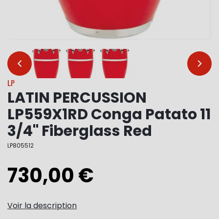
…
…
LP
LATIN PERCUSSION
LP559X1RD Conga Patato 11
3/4" Fiberglass Red
LP805512
730,00 €
Voir la description