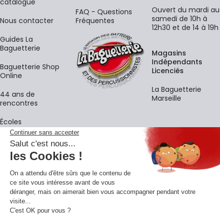
catalogue
Ouvert du mardi au
FAQ - Questions
samedi de 10h à
Nous contacter
Fréquentes
12h30 et de 14 à 19h
Guides La
Baguetterie
Magasins
Indépendants
Baguetterie Shop
Licenciés
Online
La Baguetterie
44 ans de
Marseille
rencontres
Écoles
La newsletter
Adresse e-mail
M'
En vous inscrivant à notre newsletter, vous acceptez notre
politique de
confidentialité
.
Retrouvons-nous sur