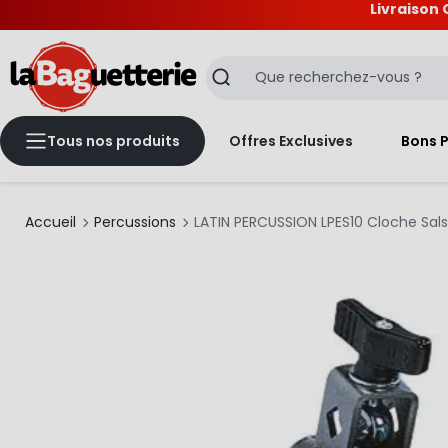
Livraison 
La Baguetterie
Recherche
Tous nos produits
Offres Exclusives
Bons 
Accueil
Percussions
LATIN PERCUSSION LPES10 Cloche Sals