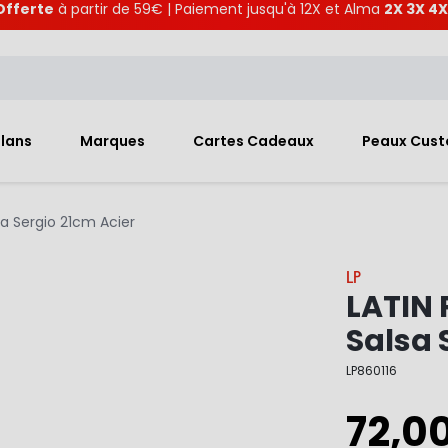
Offerte
à partir de 59€ | Paiement jusqu'à 12X et Alma
2X 3X 4X
Plans
Marques
Cartes Cadeaux
Peaux Cus
a Sergio 21cm Acier
LP
LATIN 
Salsa 
LP860116
72,0