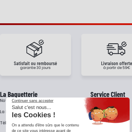
Satisfait ou remboursé
Livraison offert
garantie 30 jours
à partir de 59€
La Baguetterie
Service Client
Notre histoire
Livraison
La BagShow
Garantie 3 ans
​Télécharger le catalogue
CGV