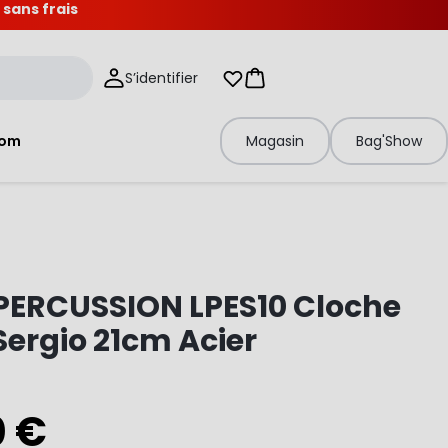
 sans frais
S’identifier
Mes listes d'envies
Panier
tom
Magasin
Bag'Show
PERCUSSION LPES10 Cloche
Sergio 21cm Acier
0 €