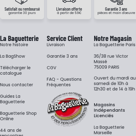
Satisfait ou remboursé
Livraison offerte
Garantie 3 ans
garantie 30 jours
à partir de 59€
pièces et main d'oeuvre
La Baguetterie
Service Client
Notre Magasin
Notre histoire
Livraison
La Baguetterie Paris
La BagShow
Garantie 3 ans
36/38 rue Victor
Massé
75009 PARIS
​Télécharger le
CGV
catalogue
Ouvert du mardi au
FAQ - Questions
samedi de 10h à
Nous contacter
Fréquentes
12h30 et de 14 à 19h
Guides La
Baguetterie
Magasins
Indépendants
Baguetterie Shop
Licenciés
Online
La Baguetterie
44 ans de
Marseille
rencontres