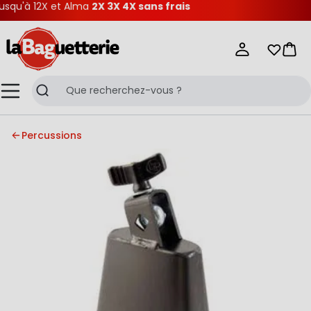
qu'à 12X et Alma
2X 3X 4X sans frais
La Baguetterie
Mes list
Pani
Menu
Recherche
Percussions