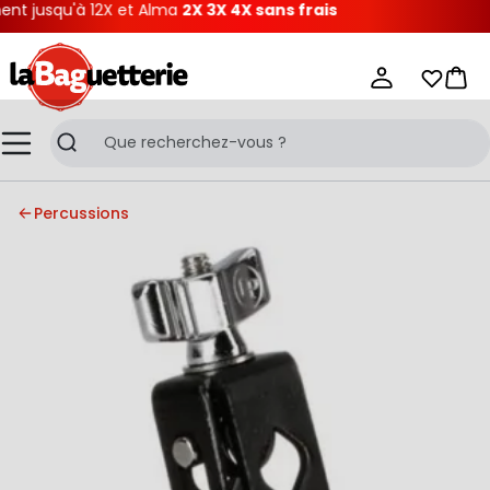
t jusqu'à 12X et Alma
2X 3X 4X sans frais
La Baguetterie
Mes list
Pani
Menu
Recherche
Percussions