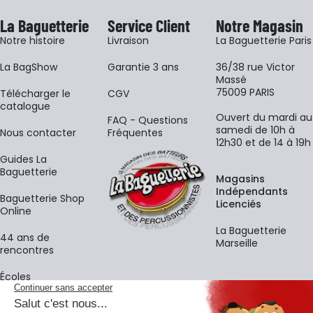
La Baguetterie
Service Client
Notre Magasin
Notre histoire
Livraison
La Baguetterie Paris
La BagShow
Garantie 3 ans
36/38 rue Victor
Massé
75009 PARIS
​Télécharger le
CGV
catalogue
Ouvert du mardi au
FAQ - Questions
samedi de 10h à
Nous contacter
Fréquentes
12h30 et de 14 à 19h
Guides La
Baguetterie
Magasins
Indépendants
Baguetterie Shop
Licenciés
Online
La Baguetterie
44 ans de
Marseille
rencontres
Écoles
La newsletter