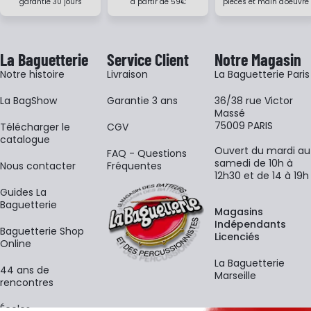
garantie 30 jours
à partir de 59€
pièces et main d'oeuvre
La Baguetterie
Service Client
Notre Magasin
Notre histoire
Livraison
La Baguetterie Paris
La BagShow
Garantie 3 ans
36/38 rue Victor
Massé
75009 PARIS
​Télécharger le
CGV
catalogue
Ouvert du mardi au
FAQ - Questions
samedi de 10h à
Nous contacter
Fréquentes
12h30 et de 14 à 19h
Guides La
Baguetterie
Magasins
Indépendants
Baguetterie Shop
Licenciés
Online
La Baguetterie
44 ans de
Marseille
rencontres
Écoles