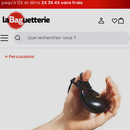
squ'à 12X et Alma
2X 3X 4X sans frais
La Baguetterie
Mes list
Pani
Menu
Recherche
Percussions