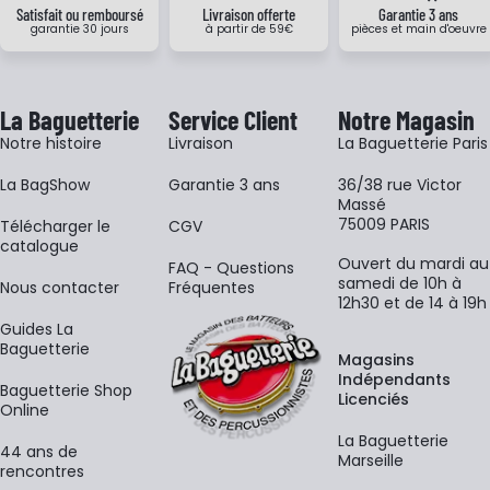
Satisfait ou remboursé
Livraison offerte
Garantie 3 ans
garantie 30 jours
à partir de 59€
pièces et main d'oeuvre
La Baguetterie
Service Client
Notre Magasin
Notre histoire
Livraison
La Baguetterie Paris
La BagShow
Garantie 3 ans
36/38 rue Victor
Massé
75009 PARIS
​Télécharger le
CGV
catalogue
Ouvert du mardi au
FAQ - Questions
samedi de 10h à
Nous contacter
Fréquentes
12h30 et de 14 à 19h
Guides La
Baguetterie
Magasins
Indépendants
Baguetterie Shop
Licenciés
Online
La Baguetterie
44 ans de
Marseille
rencontres