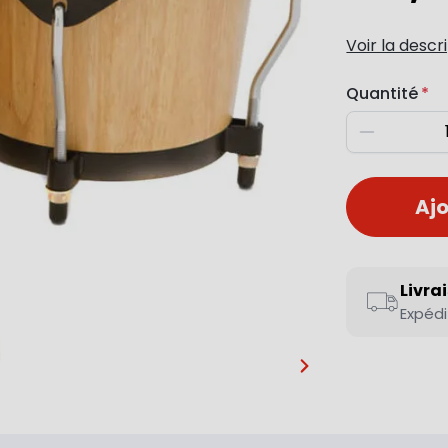
Voir la descr
Quantité
Diminuer
Ajo
Livra
Expédi
…