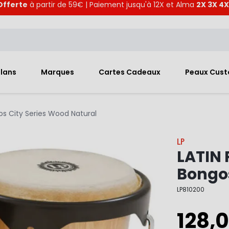
Offerte
à partir de 59€ | Paiement jusqu'à 12X et Alma
2X 3X 4X
Plans
Marques
Cartes Cadeaux
Peaux Cus
s City Series Wood Natural
LP
LATIN
Bongos
LP810200
128,