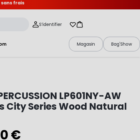
 sans frais
S’identifier
Mes listes d'envies
Panier
tom
Magasin
Bag'Show
 PERCUSSION LP601NY-AW
 City Series Wood Natural
00 €