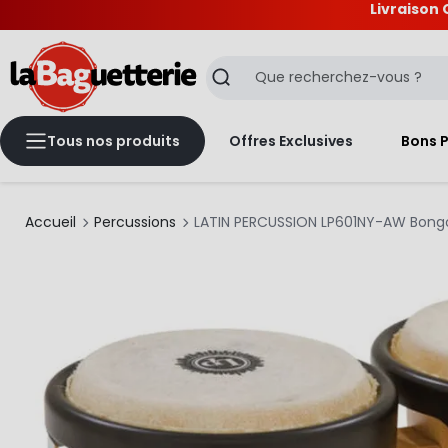
Livraison 
La Baguetterie
Recherche
Tous nos produits
Offres Exclusives
Bons 
Accueil
Percussions
LATIN PERCUSSION LP601NY-AW Bongo