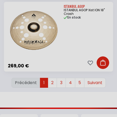
ISTANBUL AGOP
ISTANBUL AGOP Xist ION 18"
Crash
En stock
Ajouter à ma li
Ajouter
269,00 €
Précédent
1
2
3
4
5
Suivant