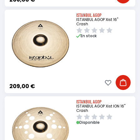
ISTANBUL AGOP
ISTANBUL AGOP Xist 16"
Crash
En stock
Ajouter à ma li
Ajouter
209,00 €
ISTANBUL AGOP
ISTANBUL AGOP Xist ION 16"
Crash
Disponible