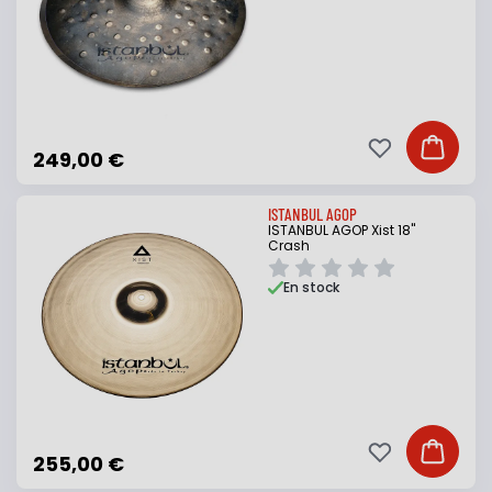
Ajouter à ma li
Ajouter
249,00 €
ISTANBUL AGOP
ISTANBUL AGOP Xist 18"
Crash
En stock
Ajouter à ma li
Ajouter
255,00 €