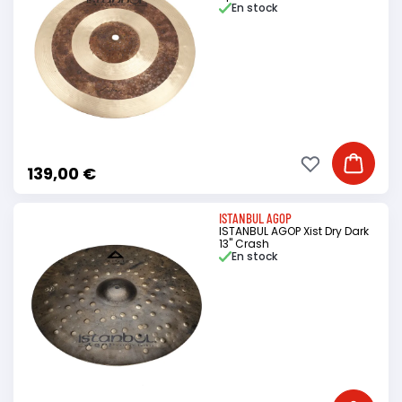
En stock
Ajouter à ma li
Ajouter
139,00 €
ISTANBUL AGOP
ISTANBUL AGOP Xist Dry Dark
13" Crash
En stock