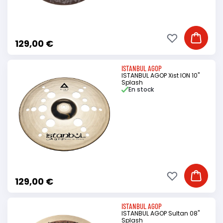
Ajouter à ma li
Ajouter
129,00 €
ISTANBUL AGOP
ISTANBUL AGOP Xist ION 10"
Splash
En stock
Ajouter à ma li
Ajouter
129,00 €
ISTANBUL AGOP
ISTANBUL AGOP Sultan 08"
Splash