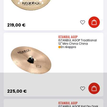
Ajouter à ma li
Ajouter
219,00 €
ISTANBUL AGOP
ISTANBUL AGOP Traditional
12" Mini China China
En réappro
Ajouter à ma li
Ajouter
225,00 €
ISTANBUL AGOP
ISTANBUL AGOP Xist Dry Dark