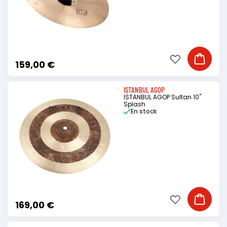
Ajouter à ma li
Ajouter
159,00 €
ISTANBUL AGOP
ISTANBUL AGOP Sultan 10"
Splash
En stock
Ajouter à ma li
Ajouter
169,00 €