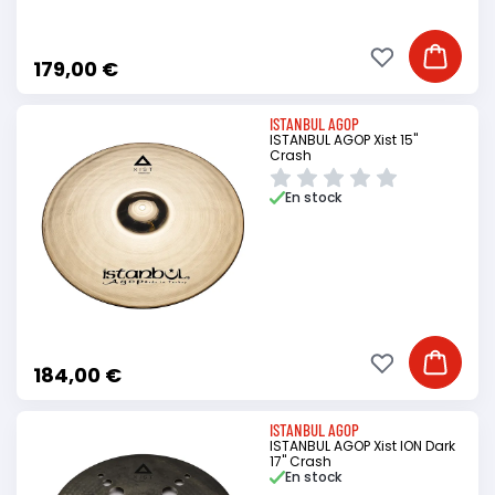
Ajouter à ma li
Ajouter
179,00 €
ISTANBUL AGOP
ISTANBUL AGOP Xist 15"
Crash
En stock
Ajouter à ma li
Ajouter
184,00 €
ISTANBUL AGOP
ISTANBUL AGOP Xist ION Dark
17" Crash
En stock