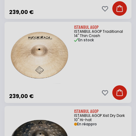
Ajouter à ma li
Ajouter
239,00 €
ISTANBUL AGOP
ISTANBUL AGOP Traditional
14" Thin Crash
En stock
Ajouter à ma li
Ajouter
239,00 €
ISTANBUL AGOP
ISTANBUL AGOP Xist Dry Dark
10" Hi-hat
En réappro