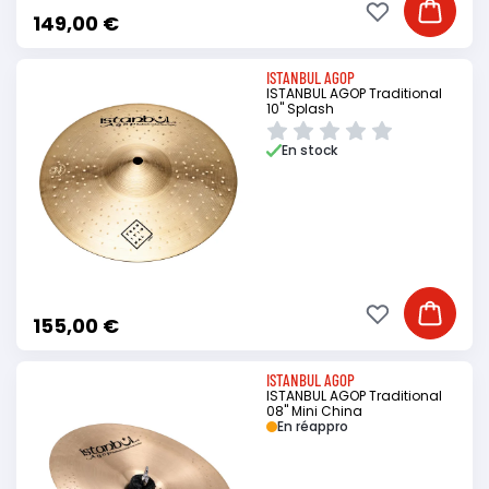
Ajouter à ma li
Ajouter
149,00 €
ISTANBUL AGOP
ISTANBUL AGOP Traditional
10" Splash
En stock
Ajouter à ma li
Ajouter
155,00 €
ISTANBUL AGOP
ISTANBUL AGOP Traditional
08" Mini China
En réappro