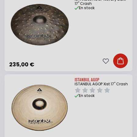
17" Crash
En stock
Ajouter à ma li
Ajouter
235,00 €
ISTANBUL AGOP
ISTANBUL AGOP Xist 17" Crash
En stock