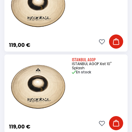
Ajouter à ma li
Ajouter
119,00 €
ISTANBUL AGOP
ISTANBUL AGOP Xist 10"
Splash
En stock
Ajouter à ma li
Ajouter
119,00 €