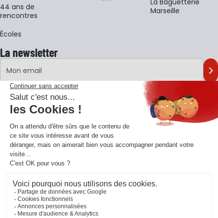
La Baguetterie
44 ans de
Marseille
rencontres
Écoles
La newsletter
Adresse e-mail
M'
En vous inscrivant à notre newsletter, vous acceptez notre
politique de
confidentialité
.
Retrouvons-nous sur