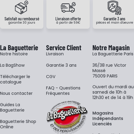
Satisfait ou remboursé
Livraison offerte
Garantie 3 ans
garantie 30 jours
à partir de 59€
pièces et main d'oeuvre
La Baguetterie
Service Client
Notre Magasin
Notre histoire
Livraison
La Baguetterie Paris
La BagShow
Garantie 3 ans
36/38 rue Victor
Massé
75009 PARIS
​Télécharger le
CGV
catalogue
Ouvert du mardi au
FAQ - Questions
samedi de 10h à
Nous contacter
Fréquentes
12h30 et de 14 à 19h
Guides La
Baguetterie
Magasins
Indépendants
Baguetterie Shop
Licenciés
Online