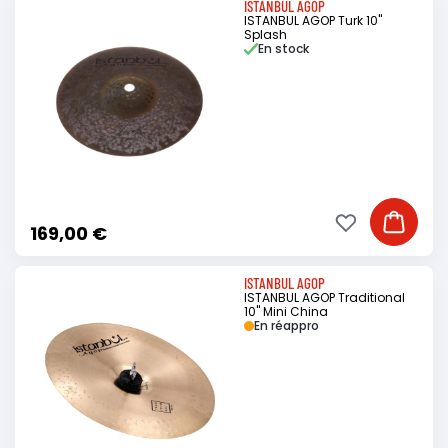
ISTANBUL AGOP
ISTANBUL AGOP Turk 10"
Splash
En stock
Ajouter à ma li
Ajouter
169,00 €
ISTANBUL AGOP
ISTANBUL AGOP Traditional
10" Mini China
En réappro