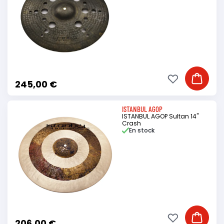
Ajouter à ma li
Ajouter
245,00 €
ISTANBUL AGOP
ISTANBUL AGOP Sultan 14"
Crash
En stock
Ajouter à ma li
Ajouter
206,00 €