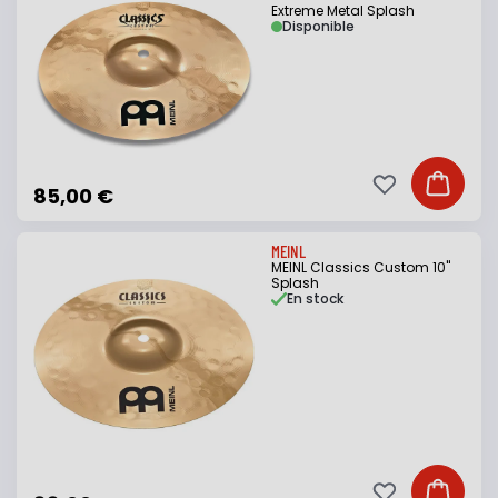
Extreme Metal Splash
Disponible
Ajouter à ma li
Ajouter
85,00 €
MEINL
MEINL Classics Custom 10"
Splash
En stock