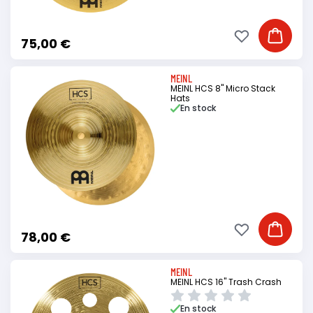
Ajouter à ma li
Ajouter
75,00 €
MEINL
MEINL HCS 8" Micro Stack
Hats
En stock
Ajouter à ma li
Ajouter
78,00 €
MEINL
MEINL HCS 16" Trash Crash
En stock