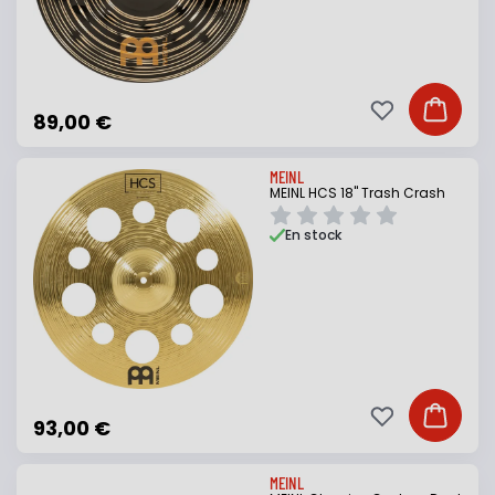
Ajouter à ma li
Ajouter
89,00 €
MEINL
MEINL HCS 18" Trash Crash
En stock
Ajouter à ma li
Ajouter
93,00 €
MEINL