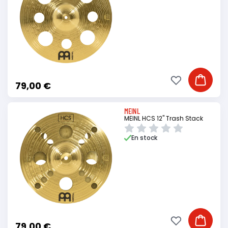
Ajouter à ma li
Ajouter
79,00 €
MEINL
MEINL HCS 12" Trash Stack
En stock
Ajouter à ma li
Ajouter
79,00 €