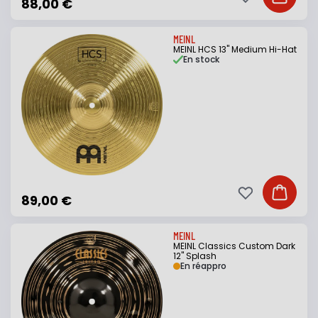
Ajouter à ma li
Ajouter
88,00 €
MEINL
MEINL HCS 13" Medium Hi-Hat
En stock
Ajouter à ma li
Ajouter
89,00 €
MEINL
MEINL Classics Custom Dark
12" Splash
En réappro