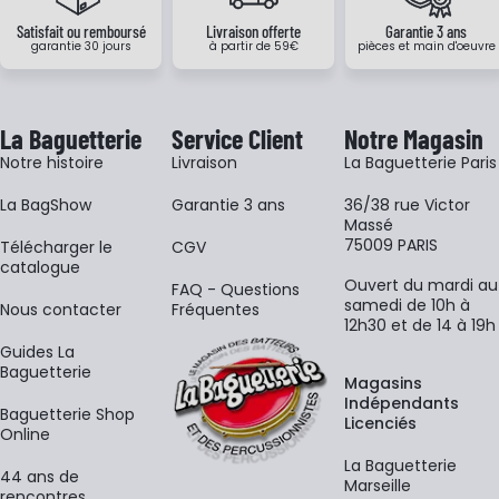
Satisfait ou remboursé
Livraison offerte
Garantie 3 ans
garantie 30 jours
à partir de 59€
pièces et main d'oeuvre
La Baguetterie
Service Client
Notre Magasin
Notre histoire
Livraison
La Baguetterie Paris
La BagShow
Garantie 3 ans
36/38 rue Victor
Massé
75009 PARIS
​Télécharger le
CGV
catalogue
Ouvert du mardi au
FAQ - Questions
samedi de 10h à
Nous contacter
Fréquentes
12h30 et de 14 à 19h
Guides La
Baguetterie
Magasins
Indépendants
Baguetterie Shop
Licenciés
Online
La Baguetterie
44 ans de
Marseille
rencontres