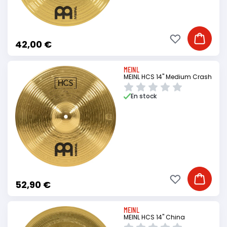
Ajouter à ma li
Ajouter
42,00 €
MEINL
MEINL HCS 14" Medium Crash
En stock
Ajouter à ma li
Ajouter
52,90 €
MEINL
MEINL HCS 14" China