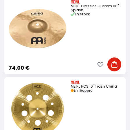
MEINL
MEINL Classics Custom 08"
Splash
En stock
Ajouter à ma li
Ajouter
74,00 €
MEINL
MEINL HCS 16" Trash China
En réappro