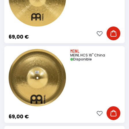
Ajouter à ma li
Ajouter
69,00 €
MEINL
MEINL HCS 16" China
Disponible
Ajouter à ma li
Ajouter
69,00 €