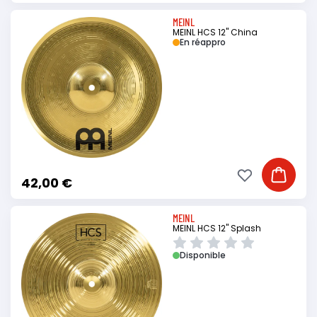
MEINL
MEINL HCS 12" China
En réappro
Ajouter à ma li
Ajouter
42,00 €
MEINL
MEINL HCS 12" Splash
Disponible