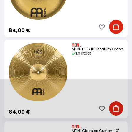
Ajouter à ma li
Ajouter
84,00 €
MEINL
MEINL HCS 18" Medium Crash
En stock
Ajouter à ma li
Ajouter
84,00 €
MEINL
MEINL Classics Custom 10"