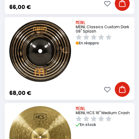
Ajouter à ma li
Ajouter
66,00 €
MEINL
MEINL Classics Custom Dark
08" Splash
En réappro
Ajouter à ma li
Ajouter
68,00 €
MEINL
MEINL HCS 16" Medium Crash
En stock