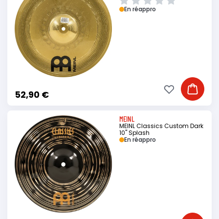
En réappro
Ajouter à ma li
Ajouter
52,90 €
MEINL
MEINL Classics Custom Dark
10" Splash
En réappro