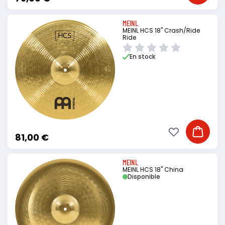
MEINL
MEINL HCS 18" Crash/Ride
Ride
En stock
Ajouter à ma li
Ajouter
81,00 €
MEINL
MEINL HCS 18" China
Disponible