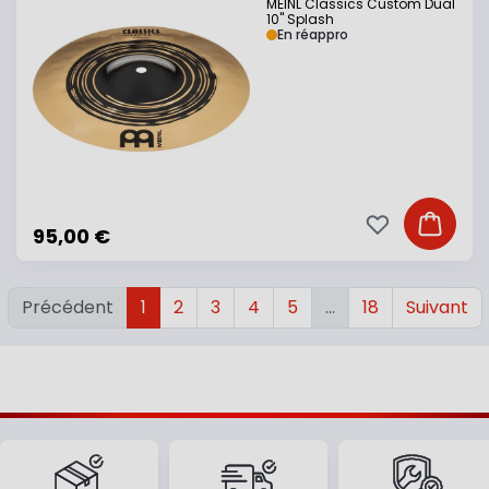
MEINL Classics Custom Dual
10" Splash
En réappro
Ajouter à ma li
Ajouter
95,00 €
Précédent
1
2
3
4
5
…
18
Suivant