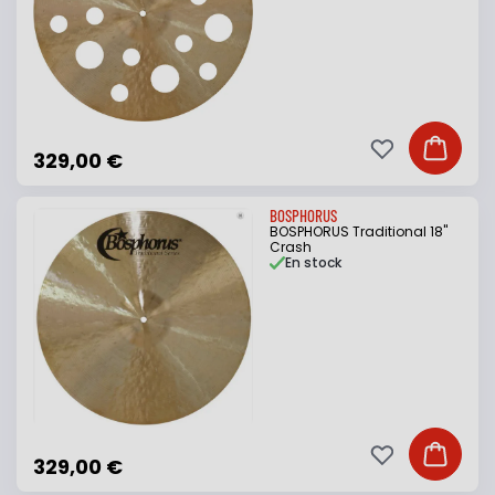
Ajouter à ma li
Ajouter
329,00 €
BOSPHORUS
BOSPHORUS Traditional 18"
Crash
En stock
Ajouter à ma li
Ajouter
329,00 €