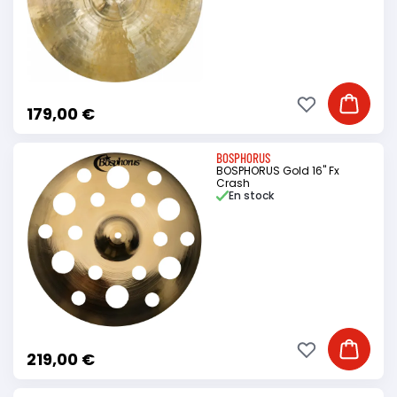
Ajouter à ma li
Ajouter
179,00 €
BOSPHORUS
BOSPHORUS Gold 16" Fx
Crash
En stock
Ajouter à ma li
Ajouter
219,00 €