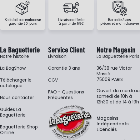
Satisfait ou remboursé
Livraison offerte
Garantie 3 ans
garantie 30 jours
à partir de 59€
pièces et main d'oeuvre
La Baguetterie
Service Client
Notre Magasin
Notre histoire
Livraison
La Baguetterie Paris
La BagShow
Garantie 3 ans
36/38 rue Victor
Massé
75009 PARIS
​Télécharger le
CGV
catalogue
Ouvert du mardi au
FAQ - Questions
samedi de 10h à
Nous contacter
Fréquentes
12h30 et de 14 à 19h
Guides La
Baguetterie
Magasins
Indépendants
Baguetterie Shop
Licenciés
Online