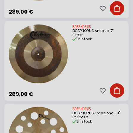
Ajouter à ma li
Ajouter
289,00 €
BOSPHORUS
BOSPHORUS Antique 17"
Crash
En stock
Ajouter à ma li
Ajouter
289,00 €
BOSPHORUS
BOSPHORUS Traditional 18"
Fx Crash
En stock