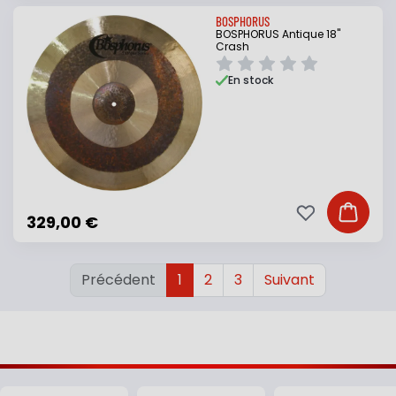
BOSPHORUS
BOSPHORUS Antique 18"
Crash
En stock
Ajouter à ma li
Ajouter
329,00 €
Précédent
1
2
3
Suivant