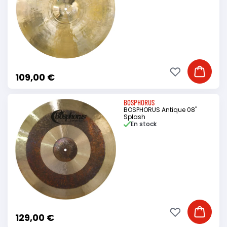
Ajouter à ma li
Ajouter
109,00 €
BOSPHORUS
BOSPHORUS Antique 08"
Splash
En stock
Ajouter à ma li
Ajouter
129,00 €