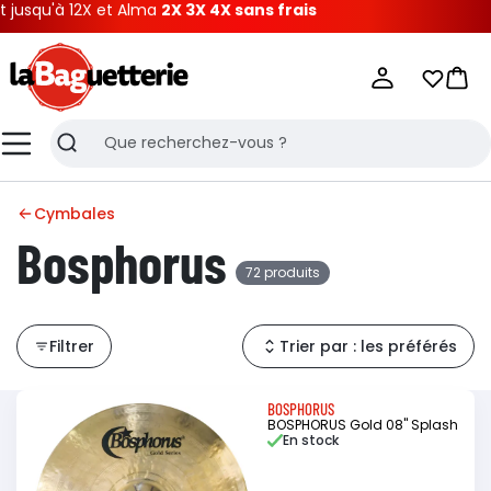
 et Alma
2X 3X 4X sans frais
La Baguetterie
Mes list
Pani
Menu
Recherche
Cymbales
Bosphorus
72 produits
Filtrer
Trier par : les préférés
BOSPHORUS
BOSPHORUS Gold 08" Splash
En stock