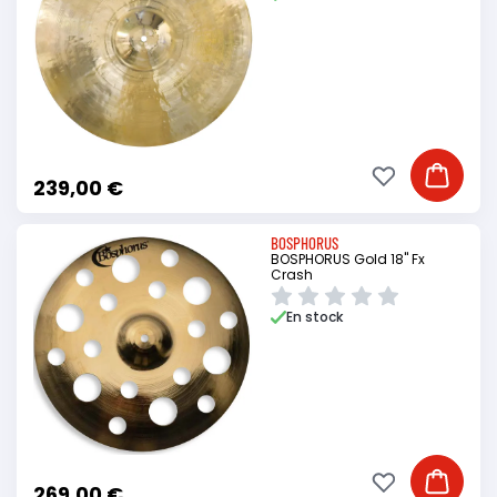
Ajouter à ma li
Ajouter
239,00 €
BOSPHORUS
BOSPHORUS Gold 18" Fx
Crash
En stock
Ajouter à ma li
Ajouter
269,00 €