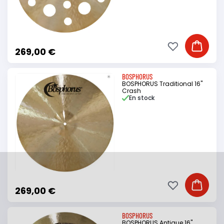
Ajouter à ma li
Ajouter
269,00 €
BOSPHORUS
BOSPHORUS Traditional 16"
Crash
En stock
Ajouter à ma li
Ajouter
269,00 €
BOSPHORUS
BOSPHORUS Antique 16"