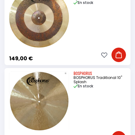
En stock
Ajouter à ma li
Ajouter
149,00 €
BOSPHORUS
BOSPHORUS Traditional 10"
Splash
En stock