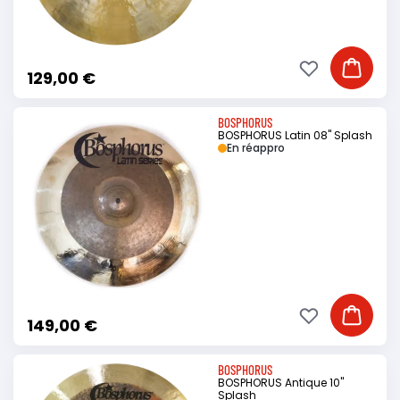
Ajouter à ma li
Ajouter
129,00 €
BOSPHORUS
BOSPHORUS Latin 08" Splash
En réappro
Ajouter à ma li
Ajouter
149,00 €
BOSPHORUS
BOSPHORUS Antique 10"
Splash