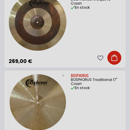
Crash
En stock
Ajouter à ma li
Ajouter
269,00 €
BOSPHORUS
BOSPHORUS Traditional 17"
Crash
En stock