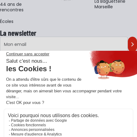
La Baguetterie
44 ans de
Marseille
rencontres
Écoles
La newsletter
Adresse e-mail
M'
En vous inscrivant à notre newsletter, vous acceptez notre
politique de
confidentialité
.
Retrouvons-nous sur