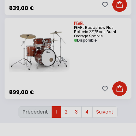
Ajouter à ma li
Ajouter
839,00 €
PEARL
PEARL Roadshow Plus
Batterie 22"/5pcs Burnt
Orange Sparkle
Disponible
Ajouter à ma li
Ajouter
899,00 €
Précédent
1
2
3
4
Suivant