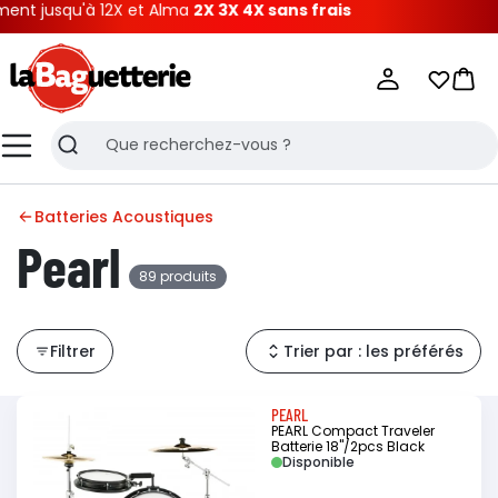
u'à 12X et Alma
2X 3X 4X sans frais
La Baguetterie
Mes list
Pani
Menu
Recherche
Batteries Acoustiques
Pearl
89 produits
Filtrer
Trier par : les préférés
PEARL
PEARL Compact Traveler
Batterie 18"/2pcs Black
Disponible