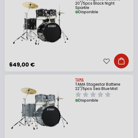
20"/5pcs Black Night
Sparkle
Disponible
Ajouter à ma li
Ajouter
649,00 €
TAMA
TAMA Stagestar Batterie
22"/5pcs Sea Blue Mist
Disponible