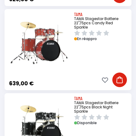
TAMA
TAMA Stagestar Batterie
22"/5pcs Candy Red
Sparkle
En réappro
Ajouter à ma li
Ajouter
639,00 €
TAMA
TAMA Stagestar Batterie
22"/5pcs Black Night
Sparkle
Disponible