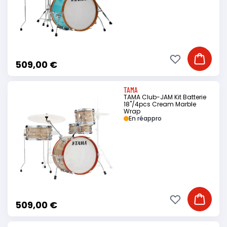
Ajouter à ma li
Ajouter
509,00 €
TAMA
TAMA Club-JAM Kit Batterie
18"/4pcs Cream Marble
Wrap
En réappro
Ajouter à ma li
Ajouter
509,00 €