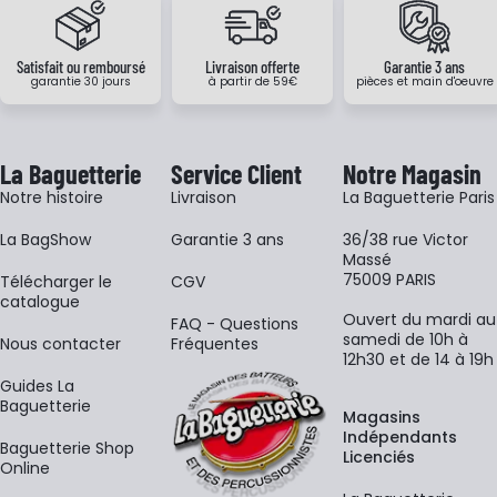
Satisfait ou remboursé
Livraison offerte
Garantie 3 ans
garantie 30 jours
à partir de 59€
pièces et main d'oeuvre
La Baguetterie
Service Client
Notre Magasin
Notre histoire
Livraison
La Baguetterie Paris
La BagShow
Garantie 3 ans
36/38 rue Victor
Massé
75009 PARIS
​Télécharger le
CGV
catalogue
Ouvert du mardi au
FAQ - Questions
samedi de 10h à
Nous contacter
Fréquentes
12h30 et de 14 à 19h
Guides La
Baguetterie
Magasins
Indépendants
Baguetterie Shop
Licenciés
Online