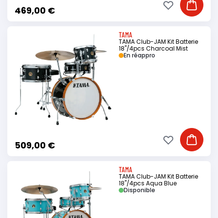
Ajouter à ma li
Ajouter
469,00 €
TAMA
TAMA Club-JAM Kit Batterie
18"/4pcs Charcoal Mist
En réappro
Ajouter à ma li
Ajouter
509,00 €
TAMA
TAMA Club-JAM Kit Batterie
18"/4pcs Aqua Blue
Disponible