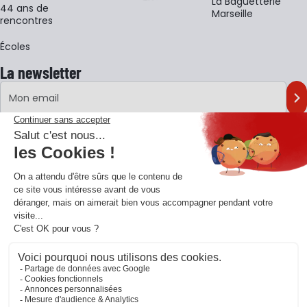
La Baguetterie
44 ans de
Marseille
rencontres
Écoles
La newsletter
Adresse e-mail
M'
En vous inscrivant à notre newsletter, vous acceptez notre
politique de
confidentialité
.
Retrouvons-nous sur