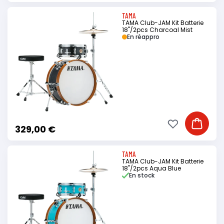
TAMA
TAMA Club-JAM Kit Batterie
18"/2pcs Charcoal Mist
En réappro
Ajouter à ma li
Ajouter
329,00 €
TAMA
TAMA Club-JAM Kit Batterie
18"/2pcs Aqua Blue
En stock