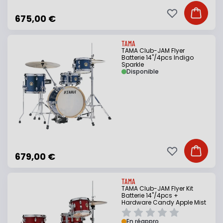
Ajouter à ma li
Ajouter
675,00 €
TAMA
TAMA Club-JAM Flyer
Batterie 14"/4pcs Indigo
Sparkle
Disponible
Ajouter à ma li
Ajouter
679,00 €
TAMA
TAMA Club-JAM Flyer Kit
Batterie 14"/4pcs +
Hardware Candy Apple Mist
En réappro