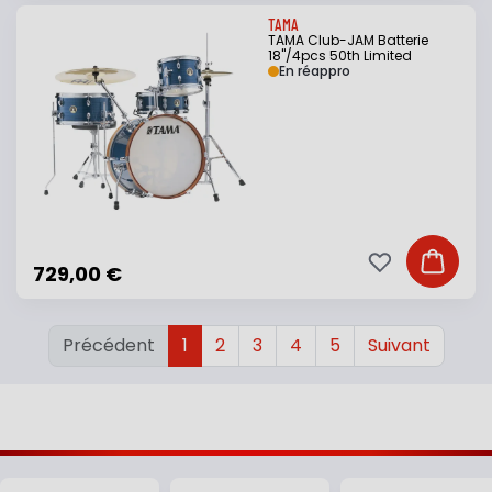
TAMA
TAMA Club-JAM Batterie
18"/4pcs 50th Limited
En réappro
Ajouter à ma li
Ajouter
729,00 €
Précédent
1
2
3
4
5
Suivant