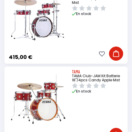
Mist
En stock
Ajouter à ma li
Ajouter
415,00 €
TAMA
TAMA Club-JAM Kit Batterie
18"/4pcs Candy Apple Mist
En stock