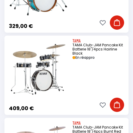
Ajouter à ma li
Ajouter
329,00 €
TAMA
TAMA Club-JAM Pancake Kit
Batterie 18"/4pcs Hairline
Black
En réappro
Ajouter à ma li
Ajouter
409,00 €
TAMA
TAMA Club-JAM Pancake Kit
Batterie 18"/4pcs Burnt Red