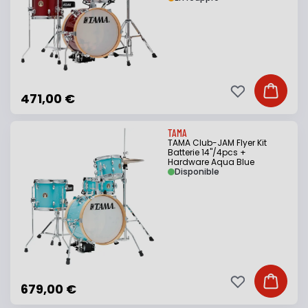
Ajouter à ma li
Ajouter
471,00 €
TAMA
TAMA Club-JAM Flyer Kit
Batterie 14"/4pcs +
Hardware Aqua Blue
Disponible
Ajouter à ma li
Ajouter
679,00 €