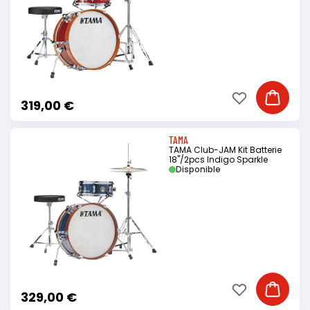
Ajouter à ma li
Ajouter
319,00 €
TAMA
TAMA Club-JAM Kit Batterie
18"/2pcs Indigo Sparkle
Disponible
Ajouter à ma li
Ajouter
329,00 €