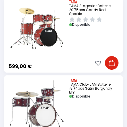
TAMA
TAMA Stagestar Batterie
20"/5pcs Candy Red
Sparkle
Disponible
Ajouter à ma li
Ajouter
599,00 €
TAMA
TAMA Club-JAM Batterie
18"/4pcs Satin Burgundy
Elm
Disponible