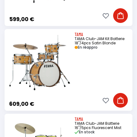
Ajouter à ma li
Ajouter
599,00 €
TAMA
TAMA Club-JAM Kit Batterie
18"/4pcs Satin Blonde
En réappro
Ajouter à ma li
Ajouter
609,00 €
TAMA
TAMA Club-JAM Batterie
16"/5pcs Fluorescent Mist
En stock