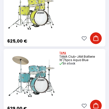
Ajouter à ma li
Ajouter
625,00 €
TAMA
TAMA Club-JAM Batterie
16"/5pcs Aqua Blue
En stock
Ajouter à ma li
Ajouter
629,00 €