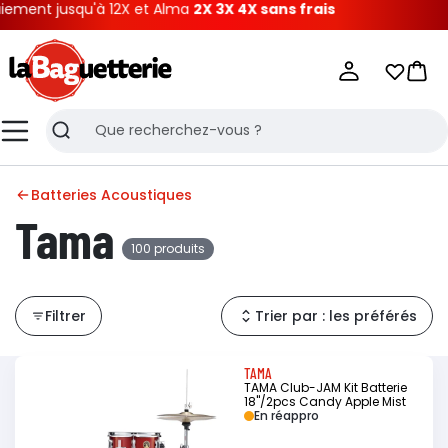
squ'à 12X et Alma
2X 3X 4X sans frais
La Baguetterie
Mes list
Pani
Menu
Recherche
Batteries Acoustiques
Tama
100 produits
Filtrer
Trier par : les préférés
TAMA
TAMA Club-JAM Kit Batterie
18"/2pcs Candy Apple Mist
En réappro