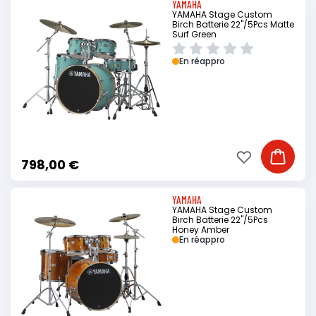
YAMAHA
YAMAHA Stage Custom
Birch Batterie 22"/5Pcs Matte
Surf Green
En réappro
Ajouter à ma li
Ajouter
798,00 €
YAMAHA
YAMAHA Stage Custom
Birch Batterie 22"/5Pcs
Honey Amber
En réappro