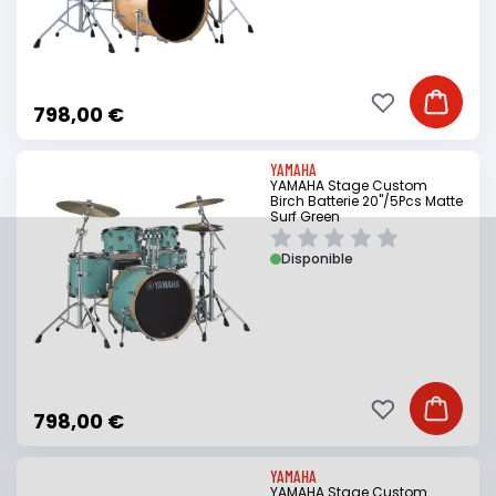
Ajouter à ma li
Ajouter
798,00 €
YAMAHA
YAMAHA Stage Custom
Birch Batterie 20"/5Pcs Matte
Surf Green
Disponible
Ajouter à ma li
Ajouter
798,00 €
YAMAHA
YAMAHA Stage Custom