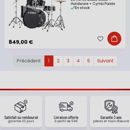
Hardware + Cymb Paiste
En stock
Ajouter à ma li
Ajouter
849,00 €
Précédent
1
2
3
4
5
Suivant
Satisfait ou remboursé
Livraison offerte
Garantie 3 ans
garantie 30 jours
à partir de 59€
pièces et main d'oeuvre