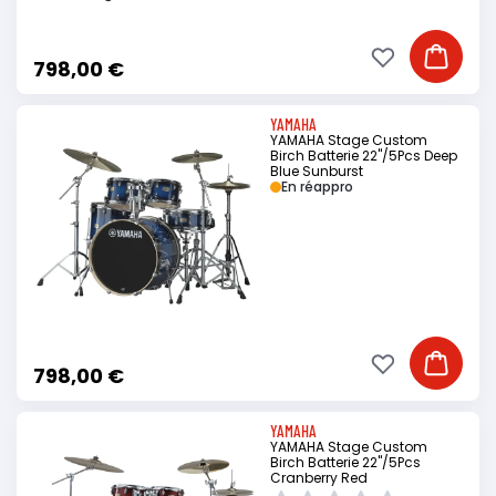
Ajouter à ma li
Ajouter
798,00 €
YAMAHA
YAMAHA Stage Custom
Birch Batterie 22"/5Pcs Deep
Blue Sunburst
En réappro
Ajouter à ma li
Ajouter
798,00 €
YAMAHA
YAMAHA Stage Custom
Birch Batterie 22"/5Pcs
Cranberry Red