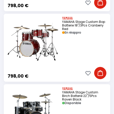
Ajouter à ma li
Ajouter
798,00 €
YAMAHA
YAMAHA Stage Custom Bop
Batterie 18"/3Pcs Cranberry
Red
En réappro
Ajouter à ma li
Ajouter
798,00 €
YAMAHA
YAMAHA Stage Custom
Birch Batterie 22"/5Pcs
Raven Black
Disponible