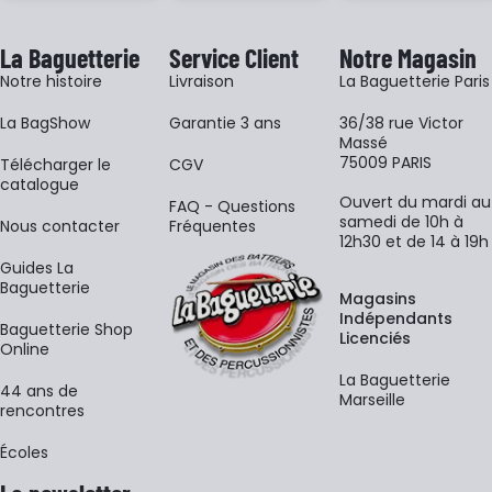
La Baguetterie
Service Client
Notre Magasin
Notre histoire
Livraison
La Baguetterie Paris
La BagShow
Garantie 3 ans
36/38 rue Victor
Massé
75009 PARIS
​Télécharger le
CGV
catalogue
Ouvert du mardi au
FAQ - Questions
samedi de 10h à
Nous contacter
Fréquentes
12h30 et de 14 à 19h
Guides La
Baguetterie
Magasins
Indépendants
Baguetterie Shop
Licenciés
Online
La Baguetterie
44 ans de
Marseille
rencontres
Écoles