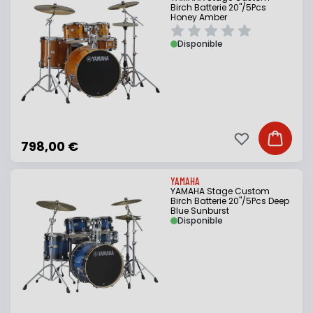
Birch Batterie 20"/5Pcs
Honey Amber
Disponible
Ajouter à ma li
Ajouter
798,00 €
YAMAHA
YAMAHA Stage Custom
Birch Batterie 20"/5Pcs Deep
Blue Sunburst
Disponible