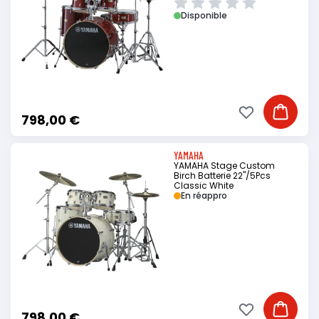
Disponible
Ajouter à ma li
Ajouter
798,00 €
YAMAHA
YAMAHA Stage Custom
Birch Batterie 22"/5Pcs
Classic White
En réappro
Ajouter à ma li
Ajouter
798,00 €