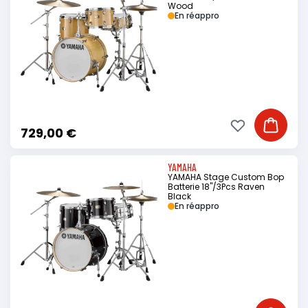
Wood
En réappro
Ajouter à ma li
Ajouter
729,00 €
YAMAHA
YAMAHA Stage Custom Bop
Batterie 18"/3Pcs Raven
Black
En réappro