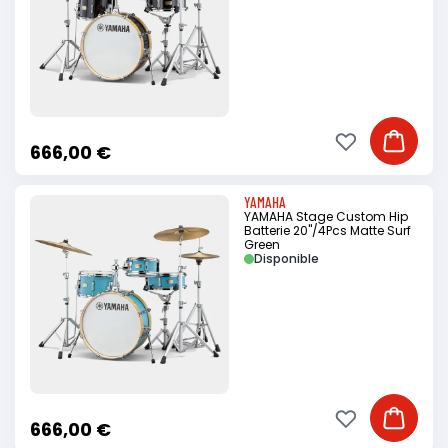
Ajouter à ma li
Ajouter
666,00 €
YAMAHA
YAMAHA Stage Custom Hip
Batterie 20"/4Pcs Matte Surf
Green
Disponible
Ajouter à ma li
Ajouter
666,00 €