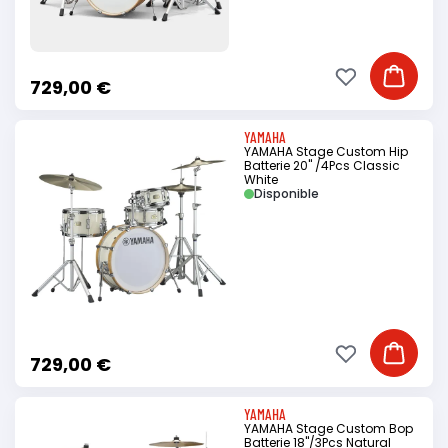
Ajouter à ma li
Ajouter
729,00 €
YAMAHA
YAMAHA Stage Custom Hip
Batterie 20" /4Pcs Classic
White
Disponible
Ajouter à ma li
Ajouter
729,00 €
YAMAHA
YAMAHA Stage Custom Bop
Batterie 18"/3Pcs Natural