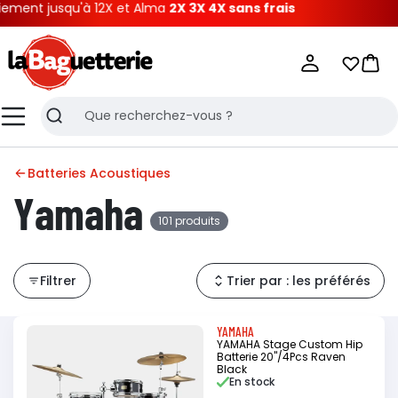
squ'à 12X et Alma
2X 3X 4X sans frais
La Baguetterie
Mes list
Pani
Menu
Recherche
Batteries Acoustiques
Yamaha
101 produits
Filtrer
Trier par : les préférés
YAMAHA
YAMAHA Stage Custom Hip
Batterie 20"/4Pcs Raven
Black
En stock