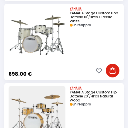
YAMAHA
YAMAHA Stage Custom Bop
Batterie 18"/3Pcs Classic
White
En réappro
Ajouter à ma li
Ajouter
698,00 €
YAMAHA
YAMAHA Stage Custom Hip
Batterie 20"/4Pcs Natural
Wood
En réappro