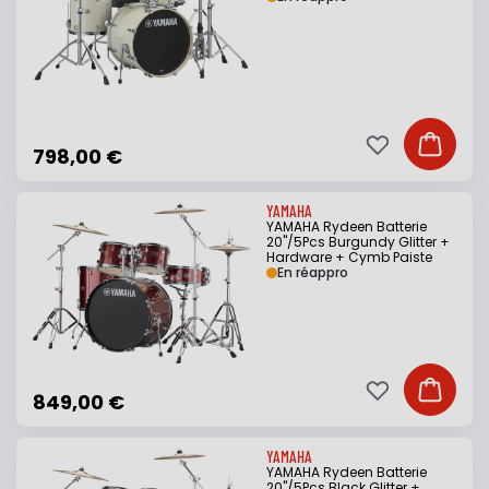
Ajouter à ma li
Ajouter
798,00 €
YAMAHA
YAMAHA Rydeen Batterie
20"/5Pcs Burgundy Glitter +
Hardware + Cymb Paiste
En réappro
Ajouter à ma li
Ajouter
849,00 €
YAMAHA
YAMAHA Rydeen Batterie
20"/5Pcs Black Glitter +