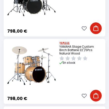
Ajouter à ma li
Ajouter
798,00 €
YAMAHA
YAMAHA Stage Custom
Birch Batterie 22"/5Pcs
Natural Wood
En stock
Ajouter à ma li
Ajouter
798,00 €