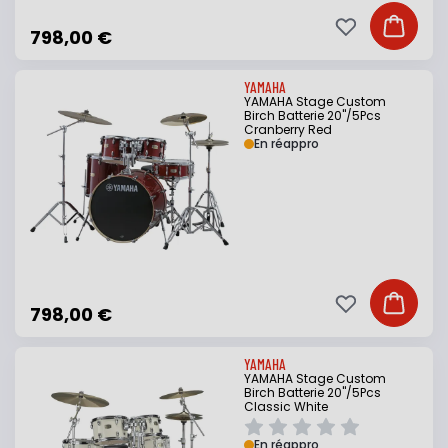
Ajouter à ma li
Ajouter
798,00 €
YAMAHA
YAMAHA Stage Custom
Birch Batterie 20"/5Pcs
Cranberry Red
En réappro
Ajouter à ma li
Ajouter
798,00 €
YAMAHA
YAMAHA Stage Custom
Birch Batterie 20"/5Pcs
Classic White
En réappro