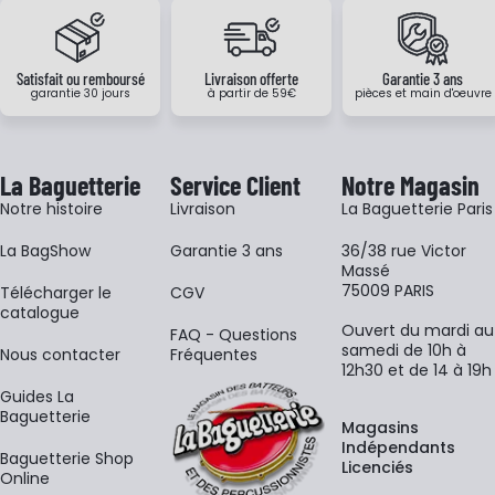
Satisfait ou remboursé
Livraison offerte
Garantie 3 ans
garantie 30 jours
à partir de 59€
pièces et main d'oeuvre
La Baguetterie
Service Client
Notre Magasin
Notre histoire
Livraison
La Baguetterie Paris
La BagShow
Garantie 3 ans
36/38 rue Victor
Massé
75009 PARIS
​Télécharger le
CGV
catalogue
Ouvert du mardi au
FAQ - Questions
samedi de 10h à
Nous contacter
Fréquentes
12h30 et de 14 à 19h
Guides La
Baguetterie
Magasins
Indépendants
Baguetterie Shop
Licenciés
Online