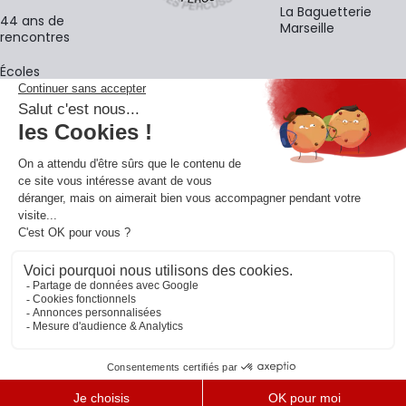
La Baguetterie
44 ans de
Marseille
rencontres
Écoles
La newsletter
Adresse e-mail
M'
En vous inscrivant à notre newsletter, vous acceptez notre
politique de
confidentialité
.
Retrouvons-nous sur