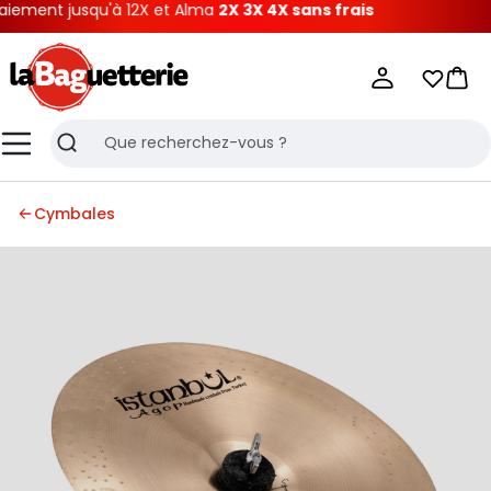
ement jusqu'à 12X et Alma
2X 3X 4X sans frais
La Baguetterie
Mes list
Pani
Menu
Recherche
Cymbales