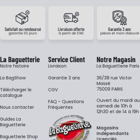
Satisfait ou remboursé
Livraison offerte
Garantie 3 ans
garantie 30 jours
à partir de 59€
pièces et main d'oeuvre
La Baguetterie
Service Client
Notre Magasin
Notre histoire
Livraison
La Baguetterie Paris
La BagShow
Garantie 3 ans
36/38 rue Victor
Massé
75009 PARIS
​Télécharger le
CGV
catalogue
Ouvert du mardi au
FAQ - Questions
samedi de 10h à
Nous contacter
Fréquentes
12h30 et de 14 à 19h
Guides La
Baguetterie
Magasins
Indépendants
Baguetterie Shop
Licenciés