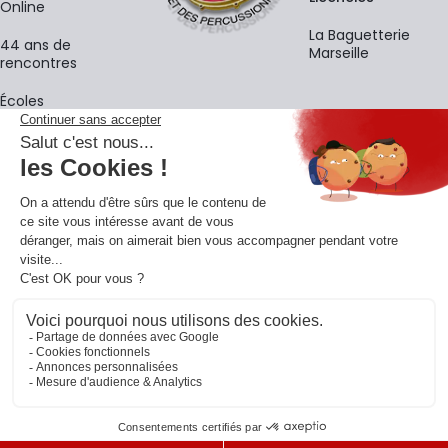
Online
La Baguetterie
44 ans de
Marseille
rencontres
Écoles
La newsletter
Adresse e-mail
M'
En vous inscrivant à notre newsletter, vous acceptez notre
politique de
confidentialité
.
Retrouvons-nous sur