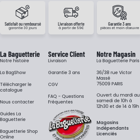
Satisfait ou remboursé
Livraison offerte
Garantie 3 ans
garantie 30 jours
à partir de 59€
pièces et main d'oeuvre
La Baguetterie
Service Client
Notre Magasin
Notre histoire
Livraison
La Baguetterie Paris
La BagShow
Garantie 3 ans
36/38 rue Victor
Massé
75009 PARIS
​Télécharger le
CGV
catalogue
Ouvert du mardi au
FAQ - Questions
samedi de 10h à
Nous contacter
Fréquentes
12h30 et de 14 à 19h
Guides La
Baguetterie
Magasins
Indépendants
Baguetterie Shop
Licenciés
Online