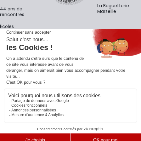
La Baguetterie
44 ans de
Marseille
rencontres
Écoles
La newsletter
Adresse e-mail
M'
En vous inscrivant à notre newsletter, vous acceptez notre
politique de
confidentialité
.
Retrouvons-nous sur