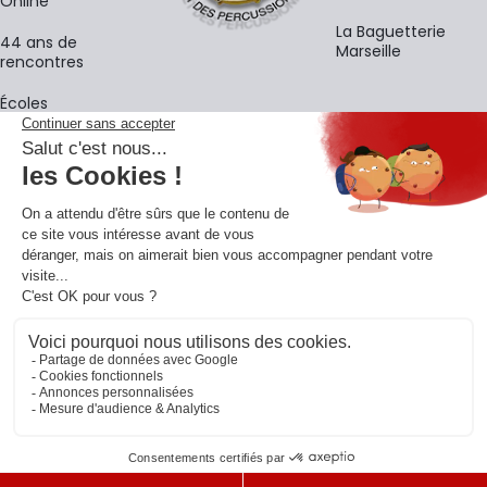
Online
La Baguetterie
44 ans de
Marseille
rencontres
Écoles
La newsletter
Adresse e-mail
M'
En vous inscrivant à notre newsletter, vous acceptez notre
politique de
confidentialité
.
Retrouvons-nous sur