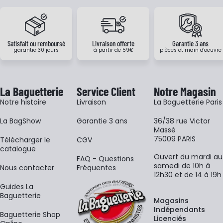
Satisfait ou remboursé
Livraison offerte
Garantie 3 ans
garantie 30 jours
à partir de 59€
pièces et main d'oeuvre
La Baguetterie
Service Client
Notre Magasin
Notre histoire
Livraison
La Baguetterie Paris
La BagShow
Garantie 3 ans
36/38 rue Victor
Massé
75009 PARIS
​Télécharger le
CGV
catalogue
Ouvert du mardi au
FAQ - Questions
samedi de 10h à
Nous contacter
Fréquentes
12h30 et de 14 à 19h
Guides La
Baguetterie
Magasins
Indépendants
Baguetterie Shop
Licenciés