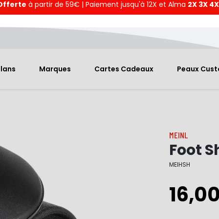
Offerte
à partir de 59€ | Paiement jusqu'à 12X et Alma
2X 3X 4X
Plans
Marques
Cartes Cadeaux
Peaux Cus
MEINL
Foot S
MEIHSH
16,0