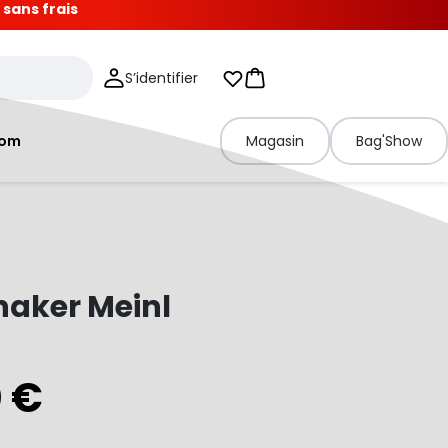
 sans frais
S’identifier
Mes listes d'envies
Panier
tom
Magasin
Bag'Show
haker Meinl
0 €