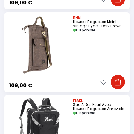
Ajouter à ma li
Ajouter
109,00 €
MEINL
Housse Baguettes Meinl
Vintage Hyde - Dark Brown
Disponible
Ajouter à ma li
Ajouter
109,00 €
PEARL
Sac A Dos Pearl Avec
Housse Baguettes Amovible
Disponible