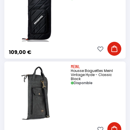
Ajouter à ma li
Ajouter
109,00 €
MEINL
Housse Baguettes Meinl
Vintage Hyde - Classic
Black
Disponible