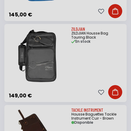
Ajouter à ma li
Ajouter
145,00 €
ZILDJIAN
ZILDJIAN Housse Bag
Touring Black
En stock
Ajouter à ma li
Ajouter
149,00 €
TACKLE INSTRUMENT
Housse Baguettes Tackle
Instrument Cuir - Brown
Disponible