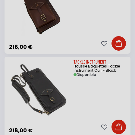
Ajouter à ma li
Ajouter
218,00 €
TACKLE INSTRUMENT
Housse Baguettes Tackle
Instrument Cuir - Black
Disponible
Ajouter à ma li
Ajouter
218,00 €