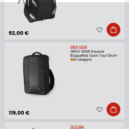
Ajouter à ma li
Ajouter
92,00 €
GRUV GEAR
GRUV GEAR Housse
Baguettes Quivr Tour Drum
En réappro
Ajouter à ma li
Ajouter
119,00 €
ZILDJIAN