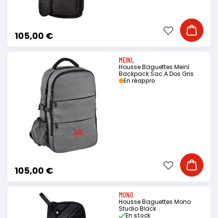
Ajouter à ma li
Ajouter
105,00 €
MEINL
Housse Baguettes Meinl
Backpack Sac A Dos Gris
En réappro
Ajouter à ma li
Ajouter
105,00 €
MONO
Housse Baguettes Mono
Studio Black
En stock