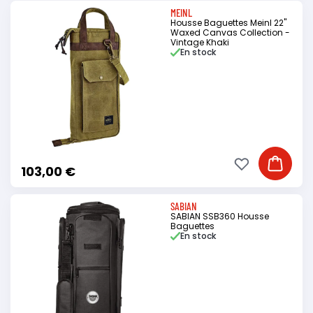
MEINL
Housse Baguettes Meinl 22"
Waxed Canvas Collection -
Vintage Khaki
En stock
Ajouter à ma li
Ajouter
103,00 €
SABIAN
SABIAN SSB360 Housse
Baguettes
En stock