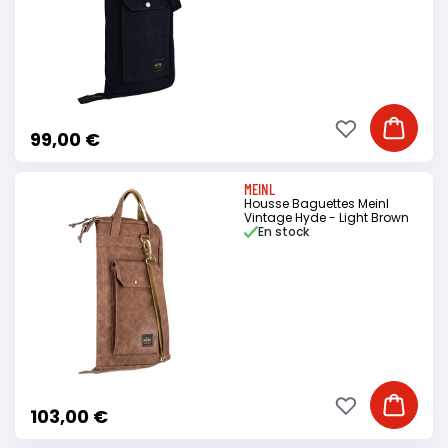
Ajouter à ma li
Ajouter
99,00 €
MEINL
Housse Baguettes Meinl
Vintage Hyde - Light Brown
En stock
Ajouter à ma li
Ajouter
103,00 €