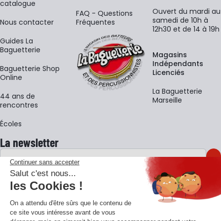
catalogue
Ouvert du mardi au
FAQ - Questions
samedi de 10h à
Nous contacter
Fréquentes
12h30 et de 14 à 19h
Guides La
Baguetterie
Magasins
Indépendants
Baguetterie Shop
Licenciés
Online
La Baguetterie
44 ans de
Marseille
rencontres
Écoles
La newsletter
Adresse e-mail
M'
En vous inscrivant à notre newsletter, vous acceptez notre
politique de
confidentialité
.
Retrouvons-nous sur