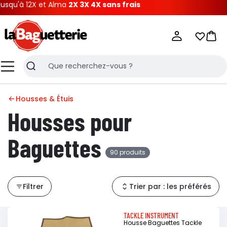
 12X et Alma
2X 3X 4X sans frais
La Baguetterie
Mes list
Pani
Menu
Recherche
Housses & Étuis
Housses pour
Baguettes
90 produits
Filtrer
Trier par : les préférés
TACKLE INSTRUMENT
Housse Baguettes Tackle