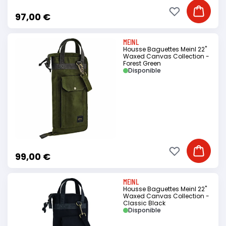
Ajouter à ma li
Ajouter
97,00 €
MEINL
Housse Baguettes Meinl 22"
Waxed Canvas Collection -
Forest Green
Disponible
Ajouter à ma li
Ajouter
99,00 €
MEINL
Housse Baguettes Meinl 22"
Waxed Canvas Collection -
Classic Black
Disponible