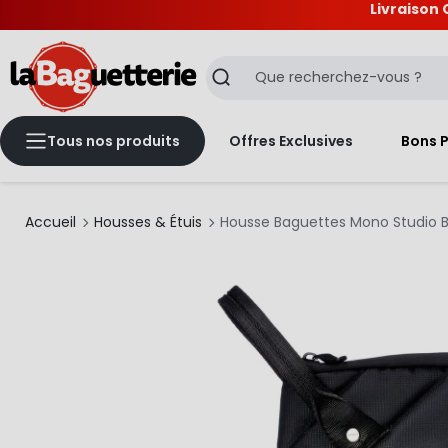
Livraison 
La Baguetterie
Recherche
Tous nos produits
Offres Exclusives
Bons 
Accueil
Housses & Étuis
Housse Baguettes Mono Studio B