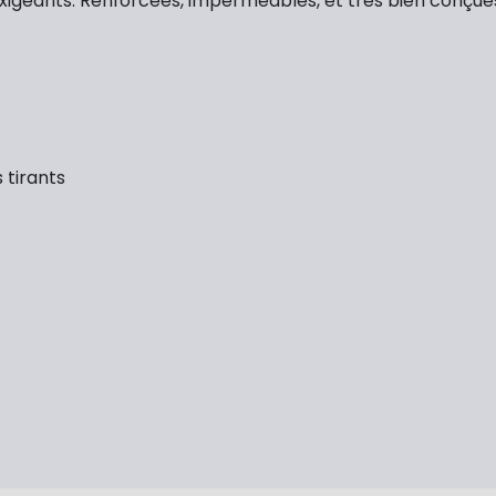
exigeants. Renforcées, imperméables, et très bien conçu
s tirants