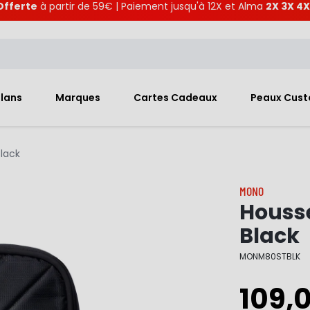
Offerte
à partir de 59€ | Paiement jusqu'à 12X et Alma
2X 3X 4X
Plans
Marques
Cartes Cadeaux
Peaux Cus
lack
MONO
Houss
Black
MONM80STBLK
109,