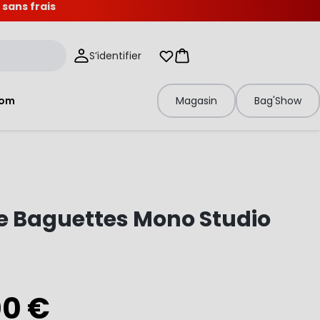
 sans frais
S’identifier
Mes listes d'envies
Panier
tom
Magasin
Bag'Show
e Baguettes Mono Studio
00 €