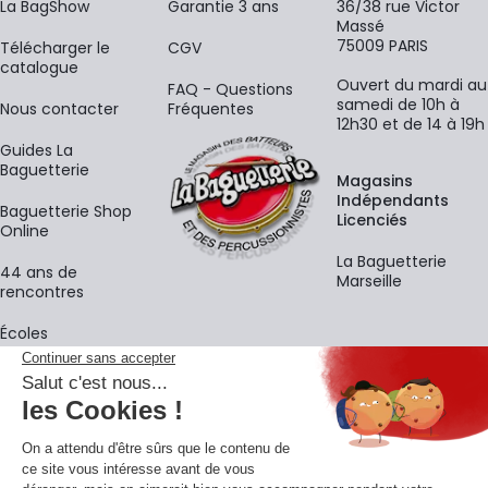
La BagShow
Garantie 3 ans
36/38 rue Victor
Massé
75009 PARIS
​Télécharger le
CGV
catalogue
Ouvert du mardi au
FAQ - Questions
samedi de 10h à
Nous contacter
Fréquentes
12h30 et de 14 à 19h
Guides La
Baguetterie
Magasins
Indépendants
Baguetterie Shop
Licenciés
Online
La Baguetterie
44 ans de
Marseille
rencontres
Écoles
La newsletter
Adresse e-mail
M'
En vous inscrivant à notre newsletter, vous acceptez notre
politique de
confidentialité
.