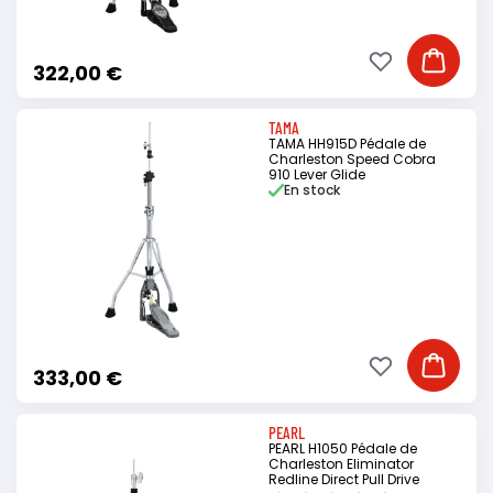
Ajouter à ma li
Ajouter
322,00 €
TAMA
TAMA HH915D Pédale de
Charleston Speed Cobra
910 Lever Glide
En stock
Ajouter à ma li
Ajouter
333,00 €
PEARL
PEARL H1050 Pédale de
Charleston Eliminator
Redline Direct Pull Drive