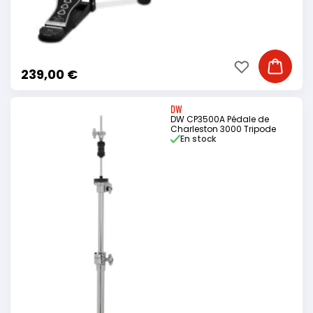
Ajouter à ma li
Ajouter
239,00 €
DW
DW CP3500A Pédale de
Charleston 3000 Tripode
En stock