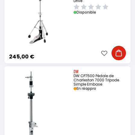
Drive
Disponible
Ajouter à ma li
Ajouter
245,00 €
DW
DW CP7500 Pédale de
Charleston 7000 Tripode
Simple Embase
En réappro