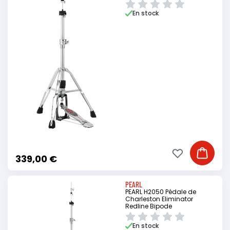
En stock
Ajouter à ma li
Ajouter
339,00 €
PEARL
PEARL H2050 Pédale de
Charleston Eliminator
Redline Bipode
En stock