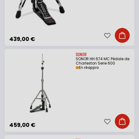
Ajouter à ma li
Ajouter
439,00 €
SONOR
SONOR HH 674 MC Pédale de
Charleston Serie 600
En réappro
Ajouter à ma li
Ajouter
459,00 €