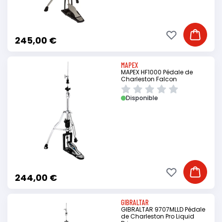
Ajouter à ma li
Ajouter
245,00 €
MAPEX
MAPEX HF1000 Pédale de
Charleston Falcon
Disponible
Ajouter à ma li
Ajouter
244,00 €
GIBRALTAR
GIBRALTAR 9707MLLD Pédale
de Charleston Pro Liquid