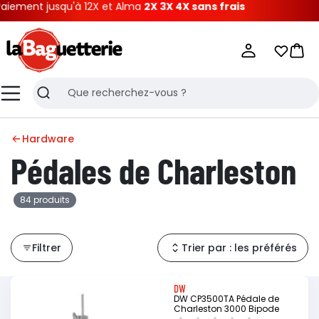
usqu'à 12X et Alma
2X 3X 4X sans frais
La Baguetterie
Mes list
Pani
Menu
Recherche
Hardware
Pédales de Charleston
84 produits
Filtrer
Trier par : les préférés
DW
DW CP3500TA Pédale de
Charleston 3000 Bipode