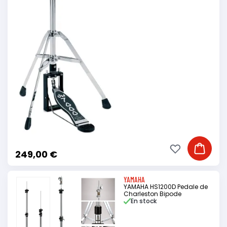
Ajouter à ma li
Ajouter
249,00 €
YAMAHA
YAMAHA HS1200D Pedale de
Charleston Bipode
En stock