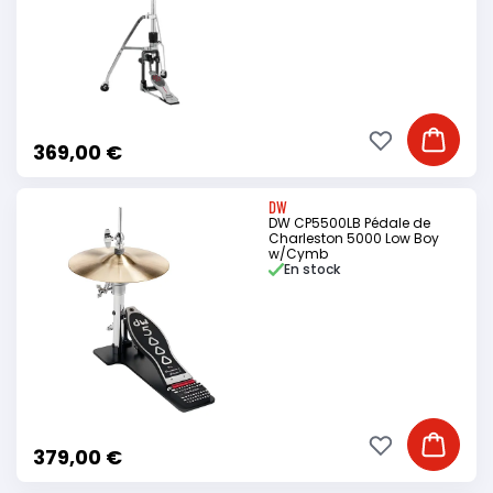
Ajouter à ma li
Ajouter
369,00 €
DW
DW CP5500LB Pédale de
Charleston 5000 Low Boy
w/Cymb
En stock
Ajouter à ma li
Ajouter
379,00 €