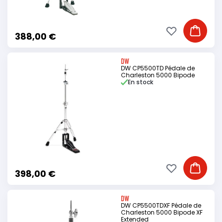
Ajouter à ma li
Ajouter
388,00 €
DW
DW CP5500TD Pédale de
Charleston 5000 Bipode
En stock
Ajouter à ma li
Ajouter
398,00 €
DW
DW CP5500TDXF Pédale de
Charleston 5000 Bipode XF
Extended