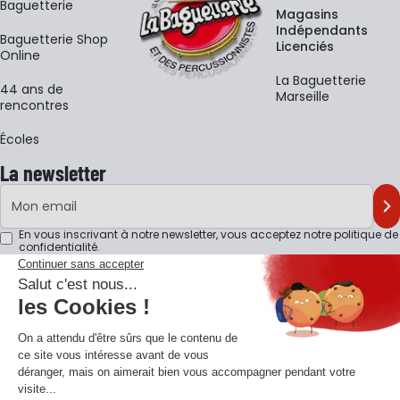
Baguetterie
Magasins
Indépendants
Baguetterie Shop
Licenciés
Online
La Baguetterie
44 ans de
Marseille
rencontres
Écoles
La newsletter
Adresse e-mail
M'
En vous inscrivant à notre newsletter, vous acceptez notre
politique de
confidentialité
.
Retrouvons-nous sur