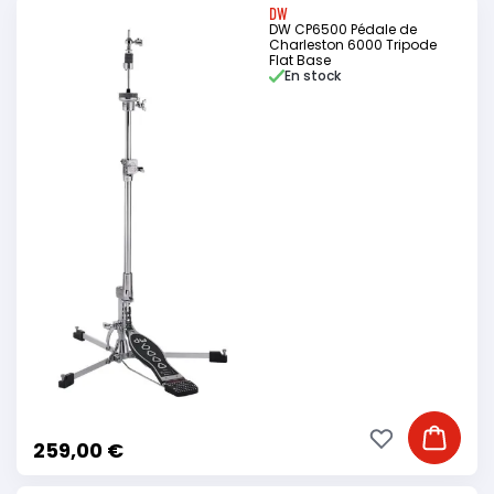
DW
DW CP6500 Pédale de
Charleston 6000 Tripode
Flat Base
En stock
Ajouter à ma li
Ajouter
259,00 €