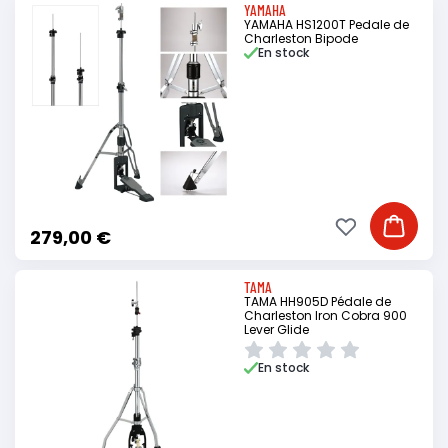
YAMAHA
YAMAHA HS1200T Pedale de
Charleston Bipode
En stock
Ajouter à ma li
Ajouter
279,00 €
TAMA
TAMA HH905D Pédale de
Charleston Iron Cobra 900
Lever Glide
En stock