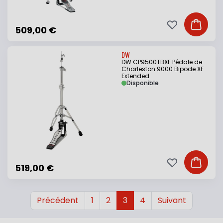
Ajouter à ma li
Ajouter
509,00 €
DW
DW CP9500TBXF Pédale de
Charleston 9000 Bipode XF
Extended
Disponible
Ajouter à ma li
Ajouter
519,00 €
Précédent
1
2
3
4
Suivant