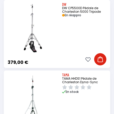
DW
DW CP5500D Pédale de
Charleston 5000 Tripode
En réappro
Ajouter à ma li
Ajouter
379,00 €
TAMA
TAMA HHDS1 Pédale de
Charleston Dyna-Sync
En stock