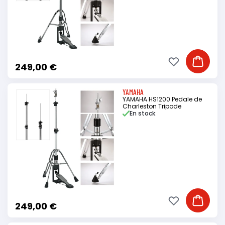
Ajouter à ma li
Ajouter
249,00 €
YAMAHA
YAMAHA HS1200 Pedale de
Charleston Tripode
En stock
Ajouter à ma li
Ajouter
249,00 €