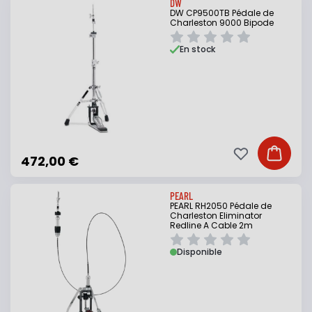
DW
DW CP9500TB Pédale de
Charleston 9000 Bipode
En stock
Ajouter à ma li
Ajouter
472,00 €
PEARL
PEARL RH2050 Pédale de
Charleston Eliminator
Redline A Cable 2m
Disponible