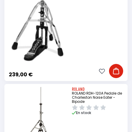
Ajouter à ma li
Ajouter
239,00 €
ROLAND
ROLAND RDH-120A Pedale de
Charleston Noise Eater -
Bipode
En stock