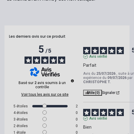
Les derniers avis sur ce produit
5
/
5
Avis vérifié
Parfait
Avis du
25/07/2026
, suite à u
expérience du
09/07/2026
par
CHRISTOPHE T.
Basé sur
2
avis soumis à un
contrôle
Utile
(0)
Signaler
Voir tous les avis sur ce site
5
étoiles
2
4
étoiles
0
Avis vérifié
3
étoiles
0
2
étoiles
0
Bien
1
étoile
0