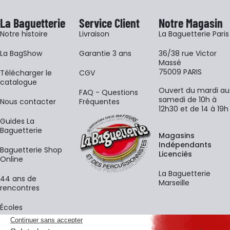
La Baguetterie
Service Client
Notre Magasin
Notre histoire
Livraison
La Baguetterie Paris
La BagShow
Garantie 3 ans
36/38 rue Victor
Massé
75009 PARIS
​Télécharger le
CGV
catalogue
Ouvert du mardi au
FAQ - Questions
samedi de 10h à
Nous contacter
Fréquentes
12h30 et de 14 à 19h
Guides La
Baguetterie
Magasins
Indépendants
Baguetterie Shop
Licenciés
Online
La Baguetterie
44 ans de
Marseille
rencontres
Écoles
La newsletter