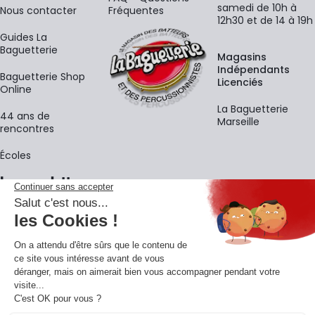
samedi de 10h à
Nous contacter
Fréquentes
12h30 et de 14 à 19h
Guides La
Baguetterie
Magasins
Indépendants
Baguetterie Shop
Licenciés
Online
La Baguetterie
44 ans de
Marseille
rencontres
Écoles
La newsletter
Adresse e-mail
M'
En vous inscrivant à notre newsletter, vous acceptez notre
politique de
confidentialité
.
Retrouvons-nous sur