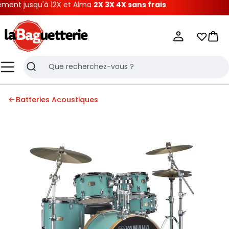
t jusqu'à 12X et Alma
2X 3X 4X sans frais
La Baguetterie
Mes list
Pani
Menu
Recherche
Batteries Acoustiques