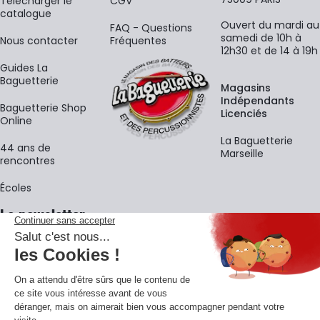
​Télécharger le
CGV
catalogue
Ouvert du mardi au
FAQ - Questions
samedi de 10h à
Nous contacter
Fréquentes
12h30 et de 14 à 19h
Guides La
Baguetterie
Magasins
Indépendants
Baguetterie Shop
Licenciés
Online
La Baguetterie
44 ans de
Marseille
rencontres
Écoles
La newsletter
Adresse e-mail
M'
En vous inscrivant à notre newsletter, vous acceptez notre
politique de
confidentialité
.
Retrouvons-nous sur