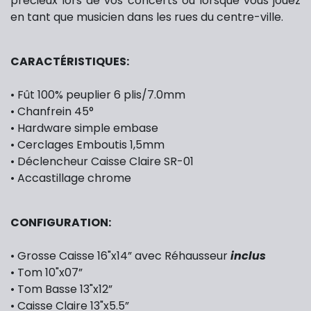
précieux lors de vos concerts ou lorsque vous jouez
en tant que musicien dans les rues du centre-ville.
CARACTÉRISTIQUES:
• Fût 100% peuplier 6 plis/7.0mm
• Chanfrein 45°
• Hardware simple embase
• Cerclages Emboutis 1,5mm
• Déclencheur Caisse Claire SR-01
• Accastillage chrome
CONFIGURATION:
• Grosse Caisse 16"x14” avec Réhausseur
inclus
• Tom 10"x07”
• Tom Basse 13"x12”
• Caisse Claire 13"x5.5”