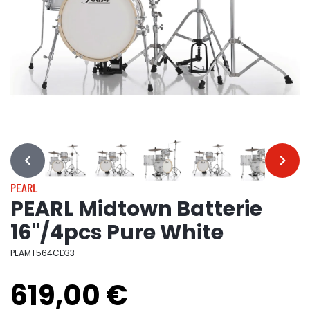
…
…
PEARL
PEARL Midtown Batterie
16"/4pcs Pure White
PEAMT564CD33
619,00 €