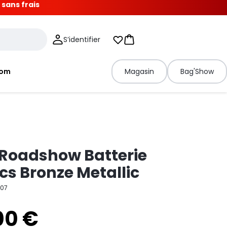
 sans frais
S’identifier
Mes listes d'envies
Panier
tom
Magasin
Bag'Show
 Roadshow Batterie
cs Bronze Metallic
07
00 €