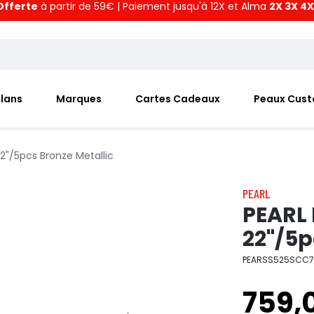
Offerte
à partir de 59€ | Paiement jusqu'à 12X et Alma
2X 3X 4X
Plans
Marques
Cartes Cadeaux
Peaux Cus
2"/5pcs Bronze Metallic
PEARL
PEARL
22"/5p
PEARSS525SCC7
759,