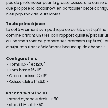
peu de profondeur pour la grosse caisse, une caisse c
que propose la Roadshow, en particulier cette configura
bien pop rock de leurs idoles.
Toute prête à jouer !
Le côté vraiment sympathique de ce kit, c’est qu’il n
comme offrant un très bon rapport qualité/prix sur un
qui permettront de prendre ses premiers repères), et m
d’aujourd’hui ont décidément beaucoup de chance !
Configuration:
•
Toms 10x7" et 12x8"
•
Tom basse 16x16"
•
Grosse caisse 22x16"
•
Caisse claire 14x5,5 »
Pack harware inclus:
•
stand cymbale droit C-50
•
stand hi-hat H-50