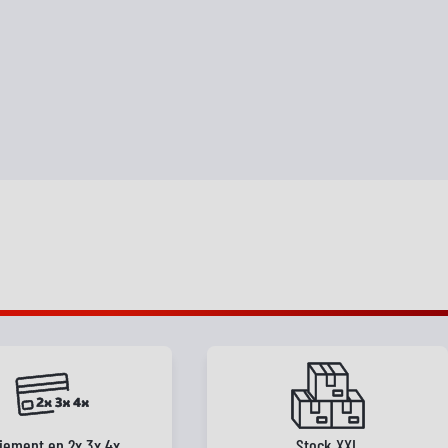
iement en 2x 3x 4x
Stock XXL