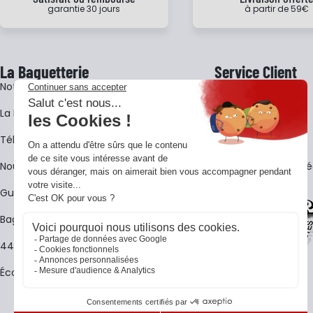
garantie 30 jours
à partir de 59€
La Baguetterie
Service Client
Notre histoire
Livraison
La BagShow
Garantie 3 ans
​Télécharger le catalogue
CGV
Nous contacter
FAQ - Questions Fr
Guides La Baguetterie
Baguetterie Shop Online
44 ans de rencontres
Écoles