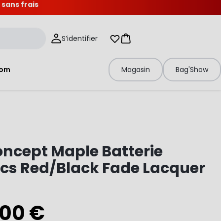
 sans frais
S’identifier
Mes listes d'envies
Panier
tom
Magasin
Bag'Show
ncept Maple Batterie
cs Red/Black Fade Lacquer
,00 €