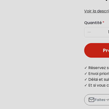
Voir la descr
Quantité
Diminuer
P
✓ Réservez s
✓ Envoi prio
✓ Délai et s
✓ Et si vous 
Faites-