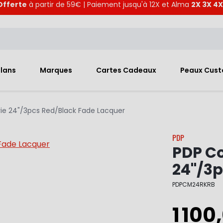
Offerte
à partir de 59€ | Paiement jusqu'à 12X et Alma
2X 3X 4X
Plans
Marques
Cartes Cadeaux
Peaux Cus
ie 24"/3pcs Red/Black Fade Lacquer
PDP
PDP Co
24"/3p
PDPCM24RKRB
1 100