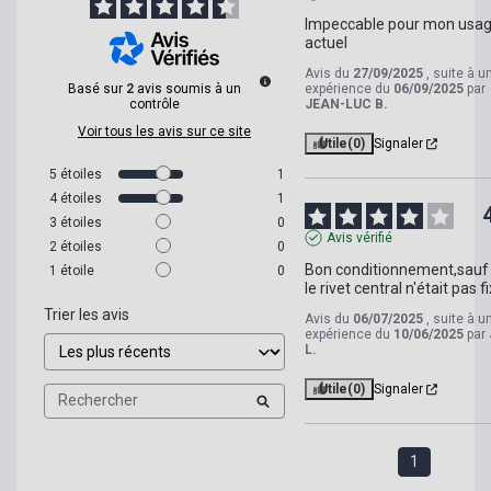
Impeccable pour mon usag
actuel
Avis du
27/09/2025
, suite à u
Basé sur
2
avis soumis à un
expérience du
06/09/2025
par
contrôle
JEAN-LUC B.
Voir tous les avis sur ce site
Utile
(0)
Signaler
5
étoiles
1
4
étoiles
1
3
étoiles
0
Avis vérifié
2
étoiles
0
Bon conditionnement,sauf 
1
étoile
0
le rivet central n'était pas fi
Trier les avis
Avis du
06/07/2025
, suite à u
expérience du
10/06/2025
par
L.
Utile
(0)
Signaler
1