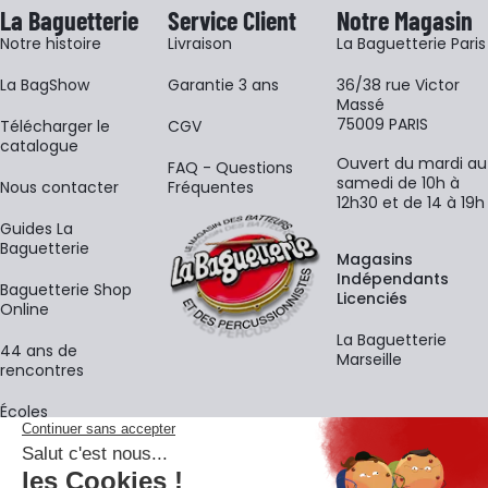
La Baguetterie
Service Client
Notre Magasin
Notre histoire
Livraison
La Baguetterie Paris
La BagShow
Garantie 3 ans
36/38 rue Victor
Massé
75009 PARIS
​Télécharger le
CGV
catalogue
Ouvert du mardi au
FAQ - Questions
samedi de 10h à
Nous contacter
Fréquentes
12h30 et de 14 à 19h
Guides La
Baguetterie
Magasins
Indépendants
Baguetterie Shop
Licenciés
Online
La Baguetterie
44 ans de
Marseille
rencontres
Écoles
La newsletter
Adresse e-mail