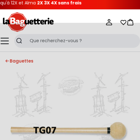
'à 12X et Alma
2X 3X 4X sans frais
La Baguetterie
Mes list
Pani
Menu
Recherche
Baguettes