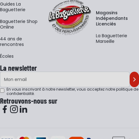
Guides La
Baguetterie
Magasins
Indépendants
Baguetterie Shop
Licenciés
Online
La Baguetterie
44 ans de
Marseille
rencontres
Écoles
La newsletter
Adresse e-mail
M'
En vous inscrivant à notre newsletter, vous acceptez notre
politique de
confidentialité
.
Retrouvons-nous sur