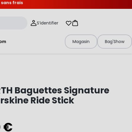
 sans frais
S’identifier
Mes listes d'envies
Panier
tom
Magasin
Bag'Show
RTH Baguettes Signature
Erskine Ride Stick
0 €