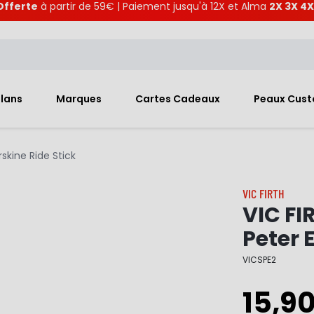
Offerte
à partir de 59€ | Paiement jusqu'à 12X et Alma
2X 3X 4X
Plans
Marques
Cartes Cadeaux
Peaux Cus
skine Ride Stick
VIC FIRTH
VIC FI
Peter 
VICSPE2
15,9