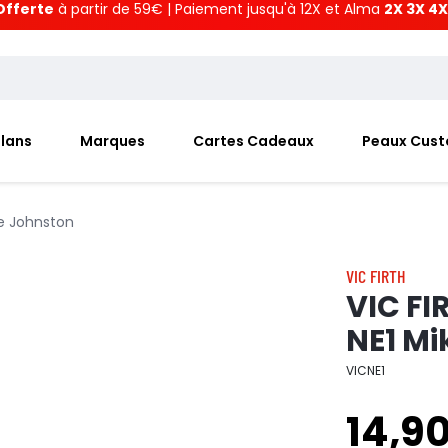
Offerte
à partir de 59€ | Paiement jusqu'à 12X et Alma
2X 3X 4X
Plans
Marques
Cartes Cadeaux
Peaux Cus
ke Johnston
VIC FIRTH
VIC FI
NE1 Mi
VICNE1
14,9