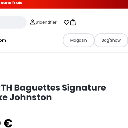
 sans frais
S’identifier
Mes listes d'envies
Panier
tom
Magasin
Bag'Show
RTH Baguettes Signature
ke Johnston
0 €