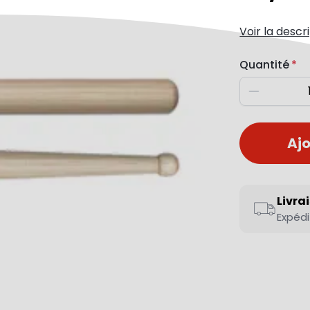
Voir la descr
Quantité
Diminuer
Ajo
Livra
Expédi