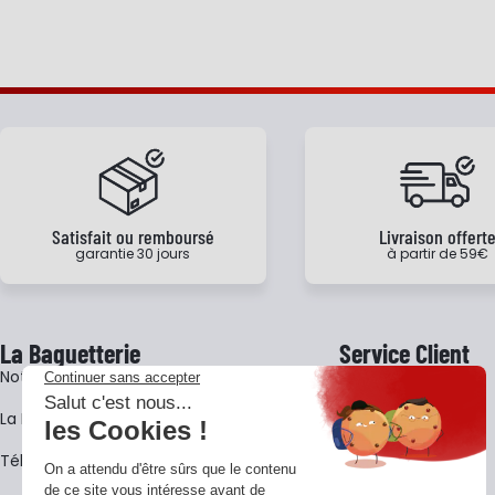
Satisfait ou remboursé
Livraison offert
garantie 30 jours
à partir de 59€
La Baguetterie
Service Client
Notre histoire
Livraison
La BagShow
Garantie 3 ans
​Télécharger le catalogue
CGV