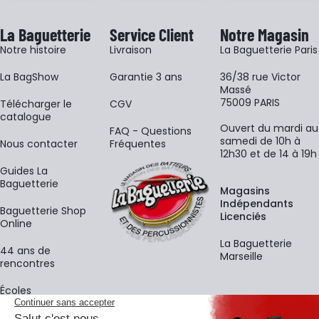
La Baguetterie
Service Client
Notre Magasin
Notre histoire
Livraison
La Baguetterie Paris
La BagShow
Garantie 3 ans
36/38 rue Victor
Massé
75009 PARIS
​Télécharger le
CGV
catalogue
Ouvert du mardi au
FAQ - Questions
samedi de 10h à
Nous contacter
Fréquentes
12h30 et de 14 à 19h
Guides La
Baguetterie
Magasins
Indépendants
Baguetterie Shop
Licenciés
Online
La Baguetterie
44 ans de
Marseille
rencontres
Écoles
La newsletter