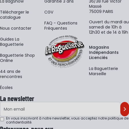
La BagShow
Garantie 3 ans
36/38 rue Victor
Massé
75009 PARIS
​Télécharger le
CGV
catalogue
Ouvert du mardi au
FAQ - Questions
samedi de 10h à
Nous contacter
Fréquentes
12h30 et de 14 à 19h
Guides La
Baguetterie
Magasins
Indépendants
Baguetterie Shop
Licenciés
Online
La Baguetterie
44 ans de
Marseille
rencontres
Écoles
La newsletter
Adresse e-mail
M'
En vous inscrivant à notre newsletter, vous acceptez notre
politique de
confidentialité
.
Retrouvons-nous sur