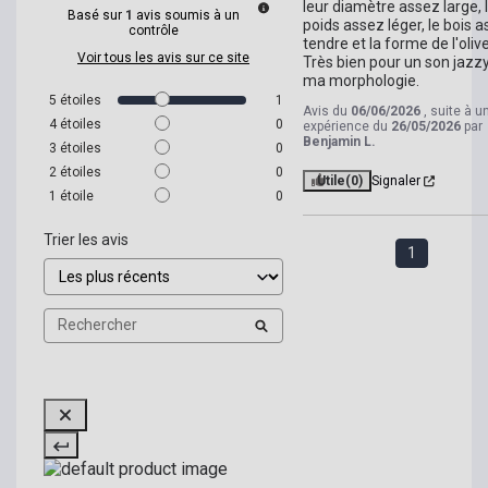
leur diamètre assez large, l
Basé sur
1
avis soumis à un
poids assez léger, le bois a
contrôle
tendre et la forme de l'olive.
Voir tous les avis sur ce site
Très bien pour un son jazzy 
ma morphologie.
5
étoiles
1
Avis du
06/06/2026
, suite à u
4
étoiles
0
expérience du
26/05/2026
par
Benjamin L.
3
étoiles
0
2
étoiles
0
Utile
(0)
Signaler
1
étoile
0
Trier les avis
1