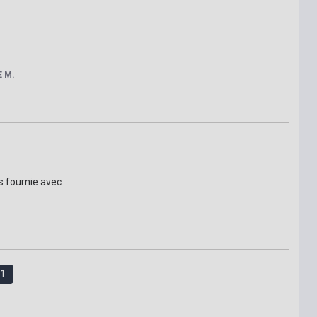
E M.
s fournie avec
1