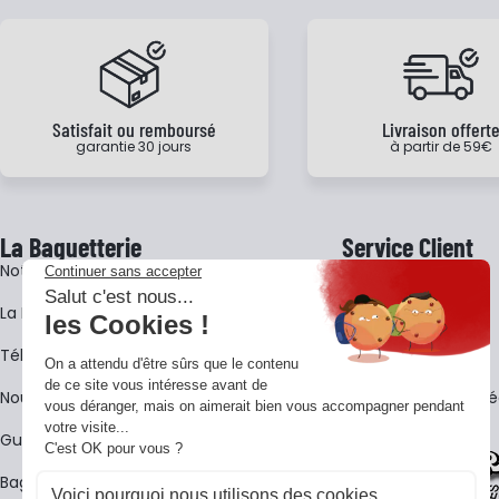
Satisfait ou remboursé
Livraison offert
garantie 30 jours
à partir de 59€
La Baguetterie
Service Client
Notre histoire
Livraison
La BagShow
Garantie 3 ans
​Télécharger le catalogue
CGV
Nous contacter
FAQ - Questions Fr
Guides La Baguetterie
Baguetterie Shop Online