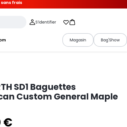
 sans frais
S’identifier
Mes listes d'envies
Panier
tom
Magasin
Bag'Show
RTH SD1 Baguettes
can Custom General Maple
0 €