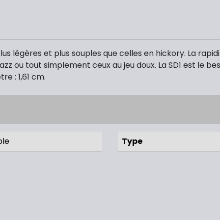
lus légères et plus souples que celles en hickory. La rapi
zz ou tout simplement ceux au jeu doux. La SD1 est le best
re : 1,61 cm.
ble
Type