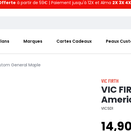
Offerte
à partir de 59€ | Paiement jusqu'à 12X et Alma
2X 3X 4X
Plans
Marques
Cartes Cadeaux
Peaux Cus
ustom General Maple
VIC FIRTH
VIC FI
Ameri
VICSD1
14,9