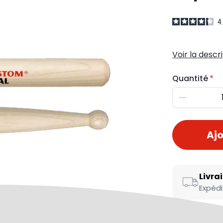
4
Voir la descr
Quantité
Diminuer
Ajo
Livra
Expédi