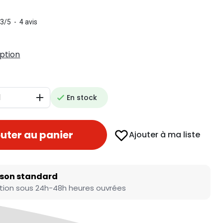
.3
/
5
-
4
avis
iption
En stock
Augmenter
uter au panier
Ajouter à ma liste
ison standard
tion sous 24h-48h heures ouvrées