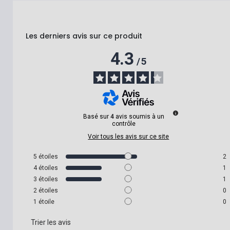
Les derniers avis sur ce produit
4.3
/
5
Basé sur
4
avis soumis à un
contrôle
Voir tous les avis sur ce site
5
étoiles
2
4
étoiles
1
3
étoiles
1
2
étoiles
0
1
étoile
0
Trier les avis