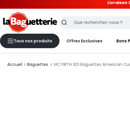
Livraison 
La Baguetterie
Recherche
Tous nos produits
Offres Exclusives
Bons 
Accueil
Baguettes
VIC FIRTH SD1 Baguettes American C