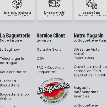
Satisfait ou remboursé
Livraison offerte
Garantie 3 ans
garantie 30 jours
à partir de 59€
pièces et main d'oeuvre
La Baguetterie
Service Client
Notre Magasin
Notre histoire
Livraison
La Baguetterie Paris
La BagShow
Garantie 3 ans
36/38 rue Victor
Massé
75009 PARIS
​Télécharger le
CGV
catalogue
Ouvert du mardi au
FAQ - Questions
samedi de 10h à
Nous contacter
Fréquentes
12h30 et de 14 à 19h
Guides La
Baguetterie
Magasins
Indépendants
Baguetterie Shop
Licenciés
Online
La Baguetterie