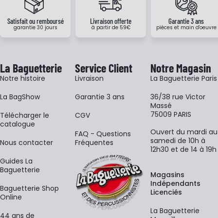
Satisfait ou remboursé
Livraison offerte
Garantie 3 ans
garantie 30 jours
à partir de 59€
pièces et main d'oeuvre
La Baguetterie
Service Client
Notre Magasin
Notre histoire
Livraison
La Baguetterie Paris
La BagShow
Garantie 3 ans
36/38 rue Victor
Massé
75009 PARIS
​Télécharger le
CGV
catalogue
Ouvert du mardi au
FAQ - Questions
samedi de 10h à
Nous contacter
Fréquentes
12h30 et de 14 à 19h
Guides La
Baguetterie
Magasins
Indépendants
Baguetterie Shop
Licenciés
Online
La Baguetterie
44 ans de