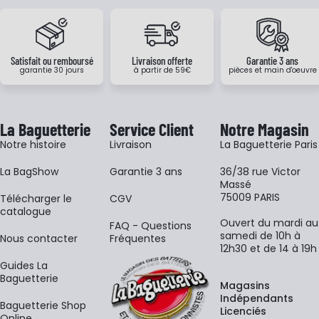
Satisfait ou remboursé
Livraison offerte
Garantie 3 ans
garantie 30 jours
à partir de 59€
pièces et main d'oeuvre
La Baguetterie
Service Client
Notre Magasin
Notre histoire
Livraison
La Baguetterie Paris
La BagShow
Garantie 3 ans
36/38 rue Victor
Massé
75009 PARIS
​Télécharger le
CGV
catalogue
Ouvert du mardi au
FAQ - Questions
samedi de 10h à
Nous contacter
Fréquentes
12h30 et de 14 à 19h
Guides La
Baguetterie
Magasins
Indépendants
Baguetterie Shop
Licenciés
Online