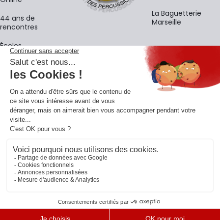
La Baguetterie
44 ans de
Marseille
rencontres
Écoles
La newsletter
Adresse e-mail
M'
En vous inscrivant à notre newsletter, vous acceptez notre
politique de
confidentialité
.
Retrouvons-nous sur