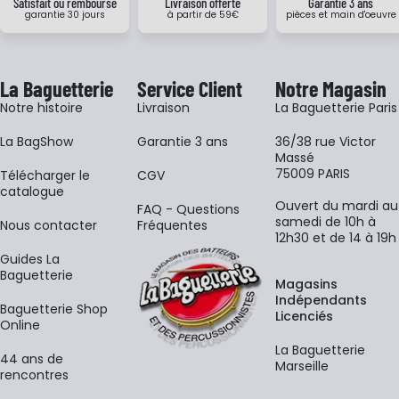
Satisfait ou remboursé
Livraison offerte
Garantie 3 ans
garantie 30 jours
à partir de 59€
pièces et main d'oeuvre
La Baguetterie
Service Client
Notre Magasin
Notre histoire
Livraison
La Baguetterie Paris
La BagShow
Garantie 3 ans
36/38 rue Victor
Massé
75009 PARIS
​Télécharger le
CGV
catalogue
Ouvert du mardi au
FAQ - Questions
samedi de 10h à
Nous contacter
Fréquentes
12h30 et de 14 à 19h
Guides La
Baguetterie
Magasins
Indépendants
Baguetterie Shop
Licenciés
Online
La Baguetterie
44 ans de
Marseille
rencontres