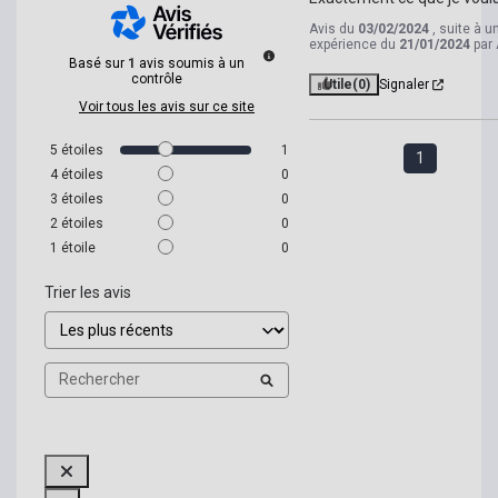
Avis du
03/02/2024
, suite à u
expérience du
21/01/2024
par
Basé sur
1
avis soumis à un
contrôle
Utile
(0)
Signaler
Voir tous les avis sur ce site
5
étoiles
1
1
4
étoiles
0
3
étoiles
0
2
étoiles
0
1
étoile
0
Trier les avis