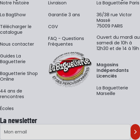
Notre histoire
Livraison
La Baguetterie Paris
La BagShow
Garantie 3 ans
36/38 rue Victor
Massé
75009 PARIS
​Télécharger le
CGV
catalogue
Ouvert du mardi au
FAQ - Questions
samedi de 10h à
Nous contacter
Fréquentes
12h30 et de 14 à 19h
Guides La
Baguetterie
Magasins
Indépendants
Baguetterie Shop
Licenciés
Online
La Baguetterie
44 ans de
Marseille
rencontres
Écoles
La newsletter
Adresse e-mail
M'