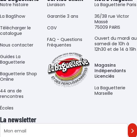
Notre histoire
Livraison
La Baguetterie Paris
La BagShow
Garantie 3 ans
36/38 rue Victor
Massé
75009 PARIS
​Télécharger le
CGV
catalogue
Ouvert du mardi au
FAQ - Questions
samedi de 10h à
Nous contacter
Fréquentes
12h30 et de 14 à 19h
Guides La
Baguetterie
Magasins
Indépendants
Baguetterie Shop
Licenciés
Online
La Baguetterie
44 ans de
Marseille
rencontres
Écoles
La newsletter
Adresse e-mail
M'